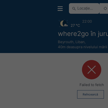
22:00
27 °C
where2go în juru
Beyrouth
,
Liban
,
40m deasupra nivelului mării
Failed to fetch
Reîncearcă