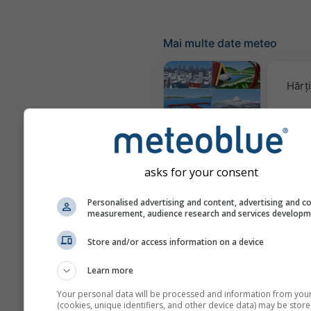
Mai multe date meteo
Hărț
Webcam-uri
asks for your consent
Calitat
& 
Personalised advertising and content, advertising and c
measurement, audience research and services develop
Meteograme
Store and/or access information on a device
Learn more
Your personal data will be processed and information from you
(cookies, unique identifiers, and other device data) may be store