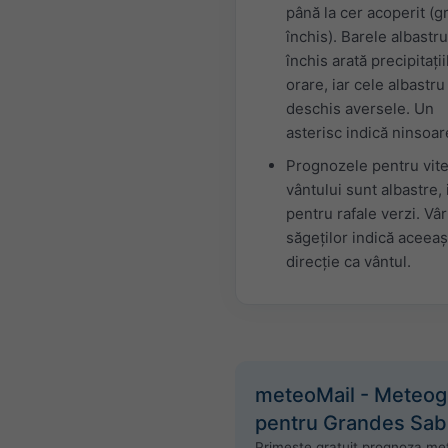
până la cer acoperit (gr
închis). Barele albastru
închis arată precipitații
orare, iar cele albastru
deschis aversele. Un
asterisc indică ninsoar
Prognozele pentru vit
vântului sunt albastre, 
pentru rafale verzi. Vâr
săgeților indică aceeaș
direcție ca vântul.
meteoMail - Meteo
pentru Grandes Sab
Primește gratuit prognoza me