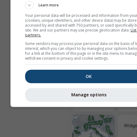
Learn more
Nu partajăm adresa dvs. de email cu
Your personal data will be processed and information from you
conform
politicii noastre de confid
(cookies, unique identifiers, and other device data) may be store
Prin utilizarea serviciilor meteoblu
accessed by and shared with 750 partners, or used specifically b
de acord cu
termenii și condițiile
no
site. We and our partners may use precise geolocation data.
List
partners.
Adresa dvs. de email va putea fi fol
pentru alte servicii meteoblue.
Some vendors may process your personal data on the basis of l
interest, which you can object to by managing your options belo
for a link at the bottom of this page or in the site menu to manag
withdraw consent in privacy and cookie settings.
Mai multe date meteo
OK
Calitat
& 
Manage options
MultiModel
Widge