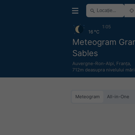
1:05
16 °C
Meteogram Gra
Sables
Auvergne-Ron-Alpi
,
Franța
,
712m deasupra nivelului mări
Meteogram
All-in-One