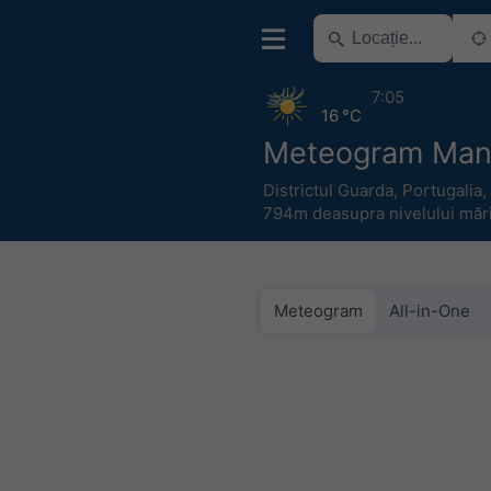
7:05
16 °C
Meteogram Man
Districtul Guarda
,
Portugalia
,
794m deasupra nivelului mări
Meteogram
All-in-One