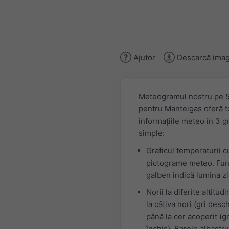
Ajutor
Descarcă imag
Meteogramul nostru pe 5
pentru Manteigas oferă t
informațiile meteo în 3 g
simple:
Graficul temperaturii c
pictograme meteo. Fun
galben indică lumina zil
Norii la diferite altitudi
la câțiva nori (gri desch
până la cer acoperit (gr
închis). Barele albastru