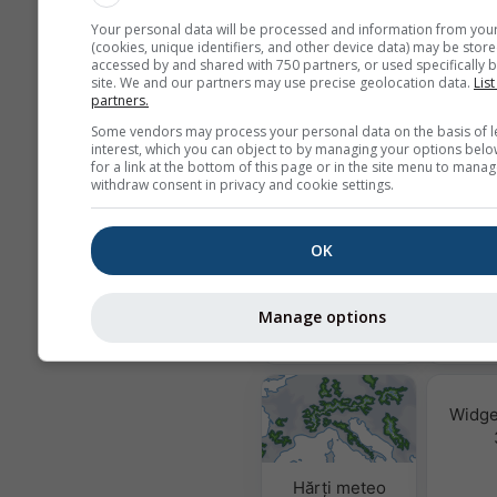
Nu partajăm adresa dvs. de email cu
conform
politicii noastre de confid
Your personal data will be processed and information from you
Prin utilizarea serviciilor meteoblu
(cookies, unique identifiers, and other device data) may be store
accessed by and shared with 750 partners, or used specifically b
de acord cu
termenii și condițiile
no
site. We and our partners may use precise geolocation data.
List
Adresa dvs. de email va putea fi fol
partners.
pentru alte servicii meteoblue.
Some vendors may process your personal data on the basis of l
interest, which you can object to by managing your options belo
for a link at the bottom of this page or in the site menu to manag
withdraw consent in privacy and cookie settings.
Mai multe date meteo
OK
Calitat
& 
Manage options
MultiModel
Widge
Hărți meteo