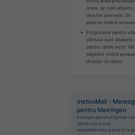
închis arată precipitații
orare, iar cele albastru
deschis aversele. Un
asterisc indică ninsoar
Prognozele pentru vit
vântului sunt albastre, 
pentru rafale verzi. Vâr
săgeților indică aceeaș
direcție ca vântul.
meteoMail - Meteo
pentru Meiringen
Primește gratuit prognoza me
zilnică prin e-mail.
meteoMail este gratuit și te po