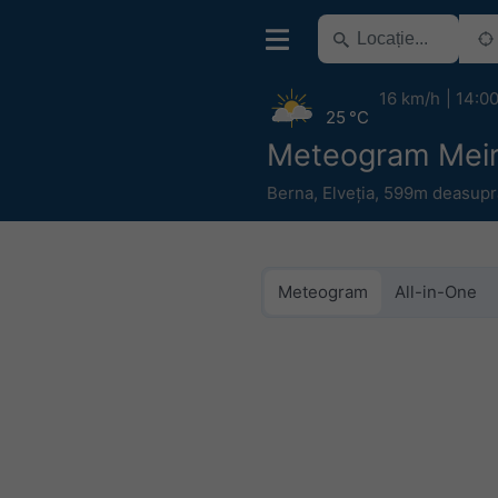
16 km/h
14:0
25 °C
Meteogram Meir
Berna
,
Elveția
,
599m deasupra 
Meteogram
All-in-One