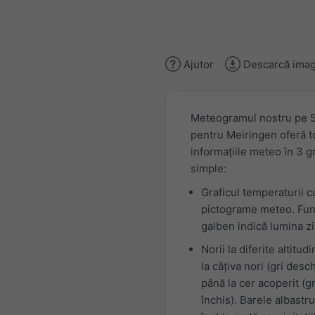
Ajutor
Descarcă imag
Meteogramul nostru pe 5
pentru Meiringen oferă t
informațiile meteo în 3 g
simple:
Graficul temperaturii c
pictograme meteo. Fun
galben indică lumina zil
Norii la diferite altitudi
la câțiva nori (gri desch
până la cer acoperit (gr
închis). Barele albastru