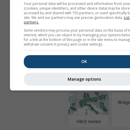
conform
politicii noastre de confid
Your personal data will be processed and information from you
Prin utilizarea serviciilor meteoblu
(cookies, unique identifiers, and other device data) may be store
de acord cu
termenii și condițiile
no
accessed by and shared with 750 partners, or used specifically b
Adresa dvs. de email va putea fi fol
site. We and our partners may use precise geolocation data.
List
partners.
pentru alte servicii meteoblue.
Some vendors may process your personal data on the basis of l
interest, which you can object to by managing your options belo
for a link at the bottom of this page or in the site menu to manag
withdraw consent in privacy and cookie settings.
Mai multe date meteo
OK
Calitat
& 
Manage options
MultiModel
Widge
Hărți meteo