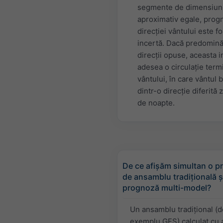
segmente de dimensiun
aproximativ egale, prog
direcției vântului este f
incertă. Dacă predomin
direcții opuse, aceasta i
adesea o circulație term
vântului, în care vântul 
dintr-o direcție diferită 
de noapte.
De ce afișăm simultan o 
de ansamblu tradițională ș
prognoză multi-model?
Un ansamblu tradițional (d
exemplu GFS) calculat cu 