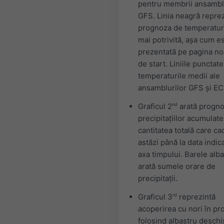
pentru membrii ansambl
GFS. Linia neagră repre
prognoza de temperatur
mai potrivită, așa cum e
prezentată pe pagina no
de start. Liniile punctate
temperaturile medii ale
ansamblurilor GFS și E
Graficul 2
nd
arată progn
precipitațiilor acumulate
cantitatea totală care c
astăzi până la data indic
axa timpului. Barele alb
arată sumele orare de
precipitații.
Graficul 3
rd
reprezintă
acoperirea cu nori în pr
folosind albastru deschi