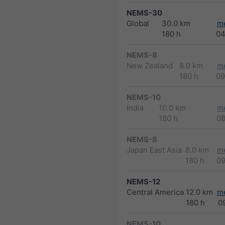
NEMS-30
Global
30.0 km
m
180 h
04
NEMS-8
New Zealand
8.0 km
m
180 h
09
NEMS-10
India
10.0 km
m
180 h
0
NEMS-8
Japan East Asia
8.0 km
m
180 h
0
NEMS-12
Central America
12.0 km
m
180 h
0
NEMS-10