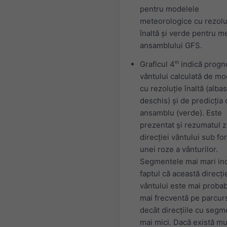
pentru modelele
meteorologice cu rezolu
înaltă și verde pentru m
ansamblului GFS.
Graficul 4
th
indică progn
vântului calculată de mo
cu rezoluție înaltă (alba
deschis) și de predicția
ansamblu (verde). Este
prezentat și rezumatul zi
direcției vântului sub f
unei roze a vânturilor.
Segmentele mai mari in
faptul că această direcți
vântului este mai probabi
mai frecventă pe parcurs
decât direcțiile cu seg
mai mici. Dacă există mu