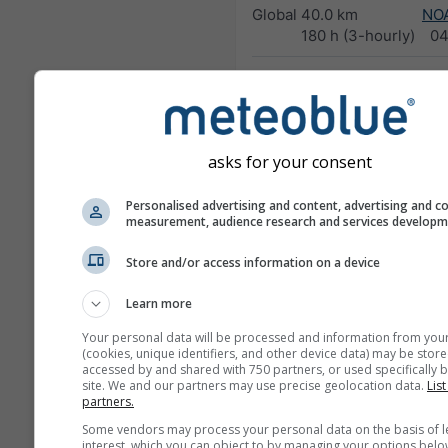
Global
40.0 km
NO
180 h (3-hourly)
04
NAM-12
North
12.0 km
America
84 h (3-
hourly)
asks for your consent
NAM-5
North America
5.0 km
NO
Personalised advertising and content, advertising and c
measurement, audience research and services develop
48 h
0
Store and/or access information on a device
NAM-3
North America
3.0 km
NO
Learn more
60 h
03
Your personal data will be processed and information from you
HRRR-2
(cookies, unique identifiers, and other device data) may be store
accessed by and shared with 750 partners, or used specifically b
North America
3.0 km
NO
site. We and our partners may use precise geolocation data.
List
17 h
1
partners.
Some vendors may process your personal data on the basis of l
FV3-5
interest, which you can object to by managing your options belo