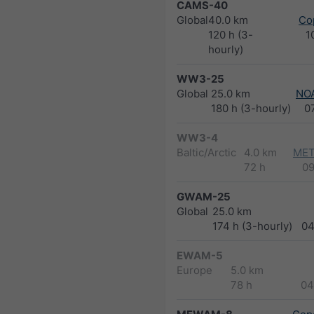
CAMS-40
Global
40.0 km
Co
120 h (3-
1
hourly)
WW3-25
Global
25.0 km
NO
180 h (3-hourly)
0
WW3-4
Baltic/Arctic
4.0 km
MET
72 h
0
GWAM-25
Global
25.0 km
174 h (3-hourly)
04
EWAM-5
Europe
5.0 km
78 h
04