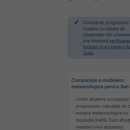
Comparați prognozele
noastre cu datele de
observație din ultimele
zile folosind
verificare
termen scurt pentru S
José
.
Comparație a modelelor
meteorologice pentru San
Liniile albastre corespund
prognozelor calculate de d
modele meteorologice cu
rezoluție înaltă. Sunt afișaț
membrii unui ansamblu