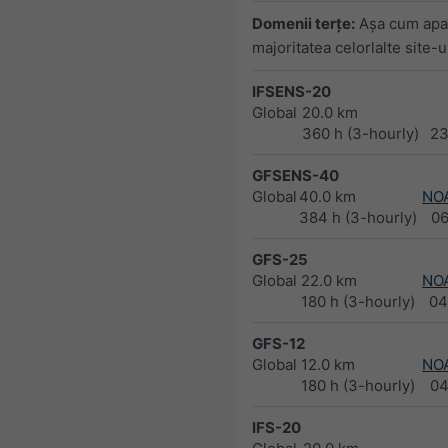
Domenii terţe:
Aşa cum apa
majoritatea celorlalte site-
IFSENS-20
Global
20.0 km
360 h (3-hourly)
23
GFSENS-40
Global
40.0 km
NO
384 h (3-hourly)
0
GFS-25
Global
22.0 km
NO
180 h (3-hourly)
04
GFS-12
Global
12.0 km
NO
180 h (3-hourly)
04
IFS-20