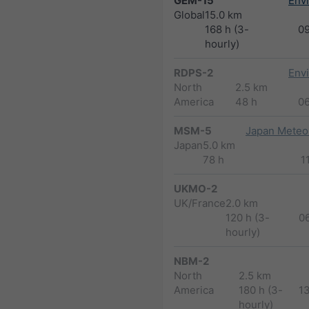
GEM-15
Env
Global
15.0 km
168 h (3-
0
hourly)
RDPS-2
Env
North
2.5 km
America
48 h
0
MSM-5
Japan Meteor
Japan
5.0 km
78 h
1
UKMO-2
UK/France
2.0 km
120 h (3-
0
hourly)
NBM-2
North
2.5 km
America
180 h (3-
1
hourly)