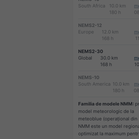
South Africa
10.0 km
m
180 h
0
NEMS2-12
Europe
12.0 km
m
168 h
1
NEMS2-30
Global
30.0 km
m
168 h
1
NEMS-10
South America
10.0 km
m
180 h
0
Familia de modele NMM:
pr
model meteorologic de la
meteoblue (operaţional din
NMM este un model regional
optimizat la maximum pentr