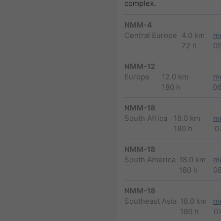
complex.
NMM-4
Central Europe
4.0 km
m
72 h
0
NMM-12
Europe
12.0 km
m
180 h
0
NMM-18
South Africa
18.0 km
m
180 h
0
NMM-18
South America
18.0 km
m
180 h
0
NMM-18
Southeast Asia
18.0 km
m
180 h
0