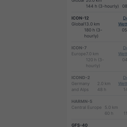
Global
20.0 km
144 h (3-hourly)
0
ICON-12
D
Global
13.0 km
Wett
180 h (3-
05
hourly)
ICON-7
D
Europe
7.0 km
Wett
120 h (3-
0
hourly)
ICOND-2
D
Germany
2.0 km
Wett
and Alps
48 h
1
HARMN-5
Central Europe
5.0 km
60 h
1
GFS-40