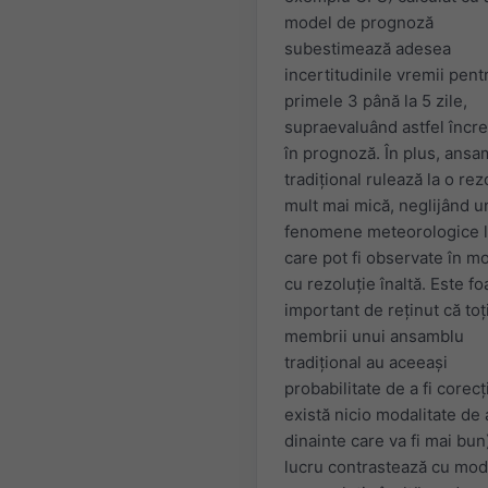
model de prognoză
subestimează adesea
incertitudinile vremii pent
primele 3 până la 5 zile,
supraevaluând astfel încr
în prognoză. În plus, ansa
tradițional rulează la o rez
mult mai mică, neglijând u
fenomene meteorologice l
care pot fi observate în m
cu rezoluție înaltă. Este fo
important de reținut că toț
membrii unui ansamblu
tradițional au aceeași
probabilitate de a fi corecț
există nicio modalitate de a
dinainte care va fi mai bun
lucru contrastează cu mod