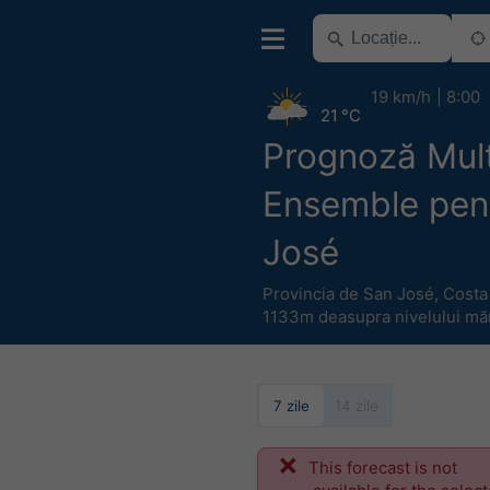
19 km/h
8:00
21 °C
Prognoză Mul
Ensemble pen
José
Provincia de San José
,
Costa
1133m deasupra nivelului măr
7 zile
14 zile
This forecast is not