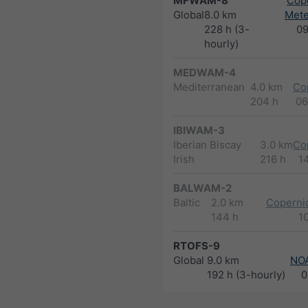
MFWAM-8
Cope
Global
8.0 km
Met
228 h (3-
0
hourly)
MEDWAM-4
Mediterranean
4.0 km
Co
204 h
06
IBIWAM-3
Iberian Biscay
3.0 km
Co
Irish
216 h
1
BALWAM-2
Baltic
2.0 km
Copernic
144 h
1
RTOFS-9
Global
9.0 km
NO
192 h (3-hourly)
0