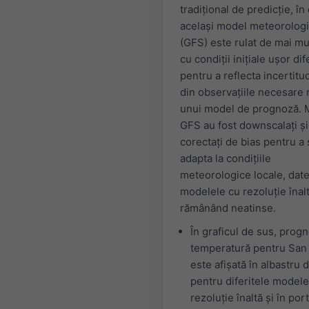
tradițional de predicție, în
același model meteorolog
(GFS) este rulat de mai mu
cu condiții inițiale ușor dif
pentru a reflecta incertitud
din observațiile necesare r
unui model de prognoză. 
GFS au fost downscalați și
corectați de bias pentru a
adapta la condițiile
meteorologice locale, date
modelele cu rezoluție înal
rămânând neatinse.
În graficul de sus, prog
temperatură pentru San
este afișată în albastru 
pentru diferitele modele
rezoluție înaltă și în por