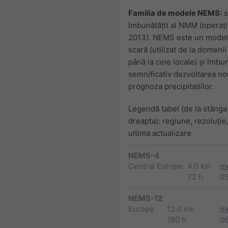
Familia de modele NEMS:
s
îmbunătăţit al NMM (operaţi
2013). NEMS este un model
scară (utilizat de la domenii
până la cele locale) şi îmbu
semnificativ dezvoltarea nor
prognoza precipitaţiilor.
Legendă tabel (de la stânga 
dreapta): regiune, rezoluție,
ultima actualizare
NEMS-4
Central Europe
4.0 km
m
72 h
0
NEMS-12
Europe
12.0 km
m
180 h
0