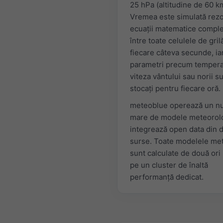
25 hPa (altitudine de 60 k
Vremea este simulată rez
ecuaţii matematice compl
între toate celulele de grilă
fiecare câteva secunde, ia
parametri precum tempera
viteza vântului sau norii s
stocaţi pentru fiecare oră.
meteoblue operează un n
mare de modele meteorolo
integrează open data din 
surse. Toate modelele me
sunt calculate de două ori 
pe un cluster de înaltă
performanţă dedicat.