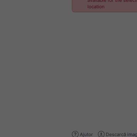
available for the selec
location
Ajutor
Descarcă imag