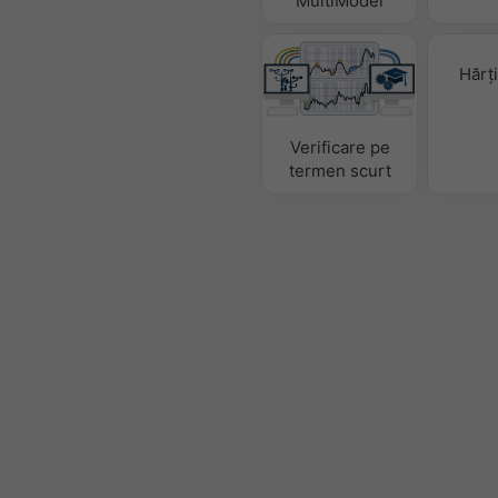
MultiModel
Hărț
Verificare pe
termen scurt