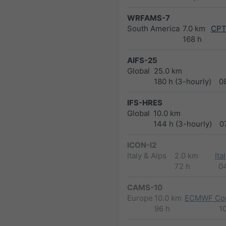
WRFAMS-7
South America
7.0 km
CPT
168 h
AIFS-25
Global
25.0 km
180 h (3-hourly)
0
IFS-HRES
Global
10.0 km
144 h (3-hourly)
0
ICON-I2
Italy & Alps
2.0 km
Ita
72 h
0
CAMS-10
Europe
10.0 km
ECMWF Cop
96 h
1