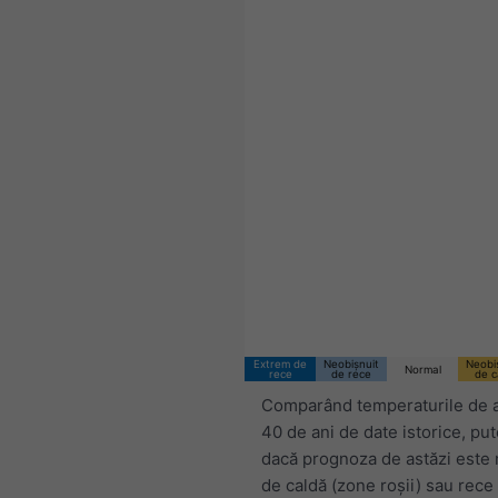
Extrem de
Neobișnuit
Neobi
Normal
rece
de rece
de c
Comparând temperaturile de a
40 de ani de date istorice, p
dacă prognoza de astăzi este 
de caldă (zone roșii) sau rece