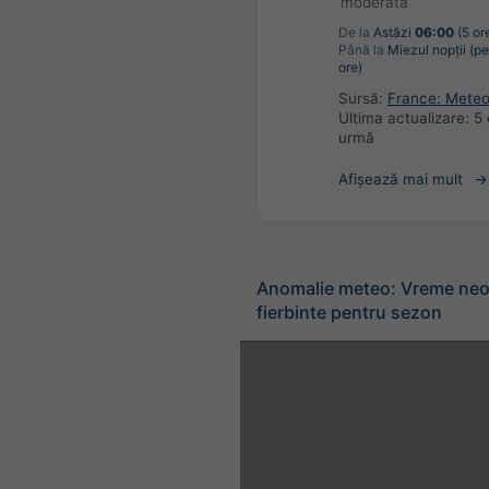
moderată
De la
Astăzi
06:00
(5 or
Până la
Miezul nopții (pe
ore)
Sursă:
France: Mete
Ultima actualizare:
5 
urmă
Afișează mai mult
Anomalie meteo: Vreme neo
fierbinte pentru sezon