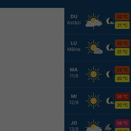
DU
32 °C
Astăzi
21 °C
LU
32 °C
Mâine
21 °C
MA
33 °C
11/8
20 °C
MI
36 °C
12/8
20 °C
JO
38 °C
13/8