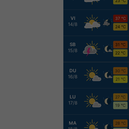
23 °C
VI
37 °C
14/8
24 °C
SB
31 °C
15/8
22 °C
DU
30 °C
16/8
21 °C
LU
27 °C
17/8
19 °C
MA
28 °C
18/8