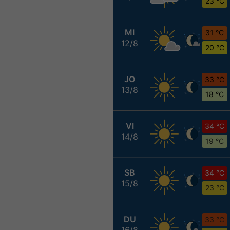
23 °C
MI
31 °C
12/8
20 °C
JO
33 °C
13/8
18 °C
VI
34 °C
14/8
19 °C
SB
34 °C
15/8
23 °C
DU
33 °C
16/8