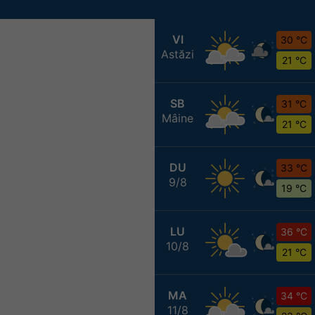
VI
30 °C
Astăzi
21 °C
SB
31 °C
Mâine
21 °C
DU
33 °C
9/8
19 °C
LU
36 °C
10/8
21 °C
MA
34 °C
11/8