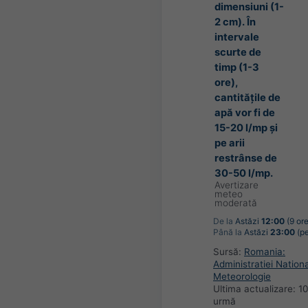
dimensiuni (1-
2 cm). În
intervale
scurte de
timp (1-3
ore),
cantitățile de
apă vor fi de
15-20 l/mp și
pe arii
restrânse de
30-50 l/mp.
Avertizare
meteo
moderată
De la
Astăzi
12:00
(9 ore
Până la
Astăzi
23:00
(pe
Sursă:
Romania:
Administratiei Nation
Meteorologie
Ultima actualizare:
10
urmă