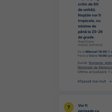
critic de 80
de unități.
Nopțile vor fi
tropicale, cu
minime de
până la 25-26
de grade.
Avertizare
meteo extremă
De la
Miercuri 10:00
(1 
Până la
Mâine
10:00
(pe
Sursă:
Romania: Admin
Nationale de Meteoro
Ultima actualizare:
1 
Afișează mai mult
Vor fi
perioade cu