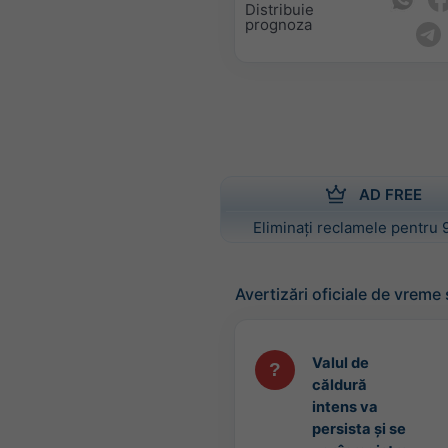
Distribuie
prognoza
AD FREE
Eliminați reclamele pentru 
Avertizări oficiale de vreme
Valul de
căldură
intens va
persista și se