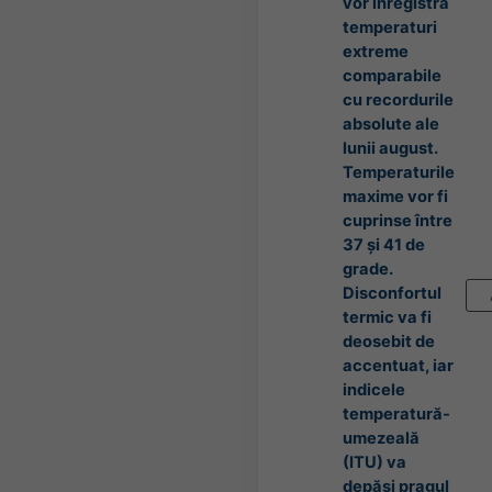
vor înregistra
temperaturi
extreme
comparabile
cu recordurile
absolute ale
lunii august.
Temperaturile
maxime vor fi
cuprinse între
37 și 41 de
grade.
Disconfortul
termic va fi
deosebit de
accentuat, iar
indicele
temperatură-
umezeală
(ITU) va
depăși pragul