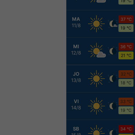
19 °C
MA
37 °C
11/8
19 °C
MI
36 °C
12/8
21 °C
JO
32 °C
13/8
18 °C
VI
33 °C
14/8
19 °C
SB
34 °C
15/8