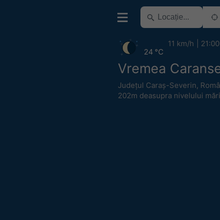
11 km/h
21:00
24 °C
Vremea Carans
Județul Caraș-Severin
,
Româ
202m deasupra nivelului mări