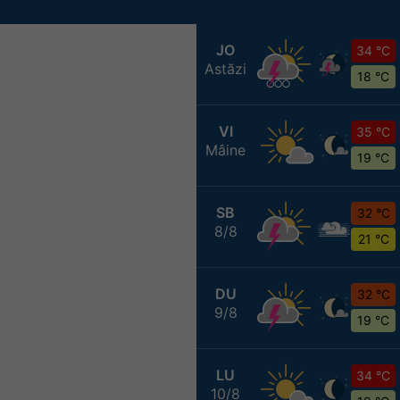
JO
34 °C
Astăzi
18 °C
VI
35 °C
Mâine
19 °C
SB
32 °C
8/8
21 °C
DU
32 °C
9/8
19 °C
LU
34 °C
10/8