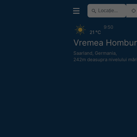
9:50
21 °C
Vremea Hombur
Saarland
,
Germania
,
242m deasupra nivelului mări