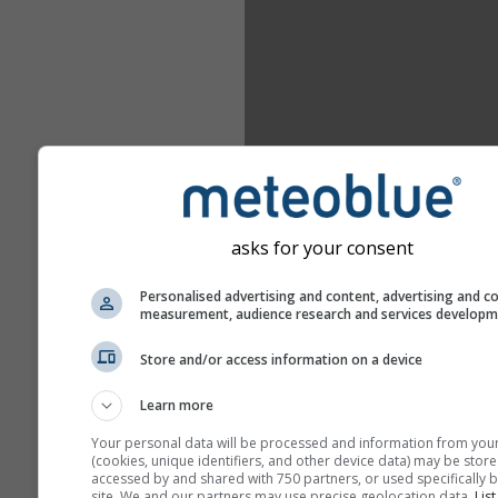
asks for your consent
Personalised advertising and content, advertising and c
measurement, audience research and services develop
Store and/or access information on a device
Learn more
Your personal data will be processed and information from you
(cookies, unique identifiers, and other device data) may be store
accessed by and shared with 750 partners, or used specifically b
site. We and our partners may use precise geolocation data.
List