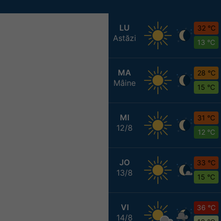
LU
32 °C
Astăzi
13 °C
MA
28 °C
Mâine
15 °C
MI
31 °C
12/8
12 °C
JO
33 °C
13/8
15 °C
VI
36 °C
14/8