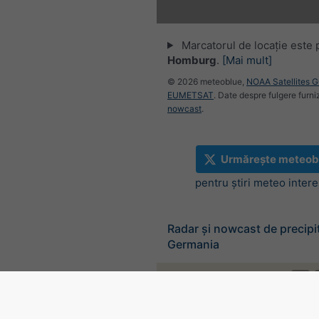
Marcatorul de locație este 
Homburg
.
[Mai mult]
© 2026 meteoblue,
NOAA Satellites 
EUMETSAT
. Date despre fulgere furni
nowcast
.
Urmărește meteob
pentru știri meteo inter
Radar și nowcast de precipit
Germania
©