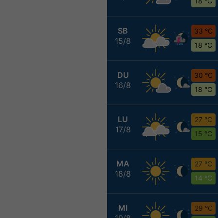
18 °C
SB
33 °C
15/8
18 °C
DU
30 °C
16/8
18 °C
LU
27 °C
17/8
15 °C
MA
27 °C
18/8
14 °C
MI
29 °C
19/8