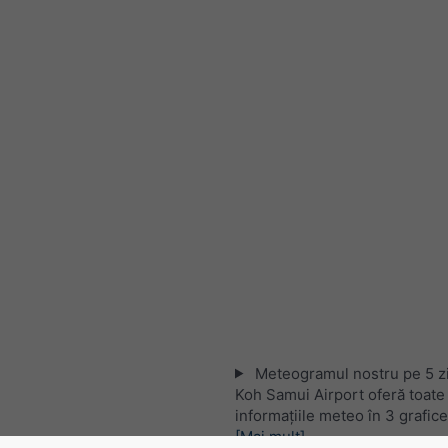
Meteogramul nostru pe 5 zi
Koh Samui Airport oferă toate
informațiile meteo în 3 grafic
[Mai mult]