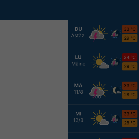
DU
33 °C
Astăzi
29 °C
LU
34 °C
Mâine
29 °C
MA
33 °C
11/8
28 °C
MI
33 °C
12/8
28 °C