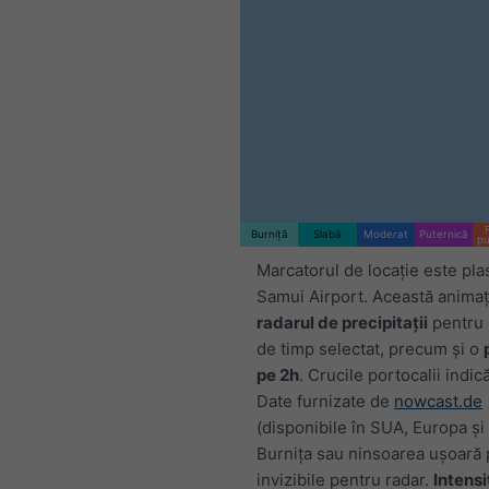
Burniță
Slabă
Moderat
Puternică
pu
Marcatorul de locație este pla
Samui Airport. Această animaț
radarul de precipitații
pentru 
de timp selectat, precum și o
pe 2h
. Crucile portocalii indic
Date furnizate de
nowcast.de
(disponibile în SUA, Europa și 
Burnița sau ninsoarea ușoară p
invizibile pentru radar.
Intens