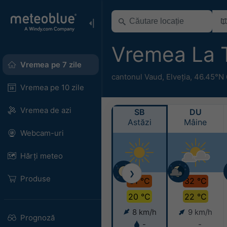
Vremea La 
Vremea pe 7 zile
cantonul Vaud
,
Elveția
,
46.45°N 
Vremea pe 10 zile
Vremea de azi
SB
DU
Astăzi
Mâine
Webcam-uri
Hărți meteo
❯
Produse
31 °C
32 °C
20 °C
22 °C
8 km/h
9 km/h
Prognoză
-
-