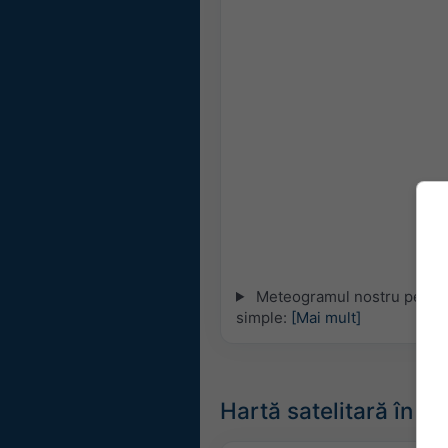
Meteogramul nostru pe 5 zil
simple:
[Mai mult]
Hartă satelitară în di