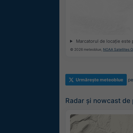
Marcatorul de locație este 
© 2026 meteoblue,
NOAA Satellites 
Urmărește meteoblue
pe
Radar și nowcast de p