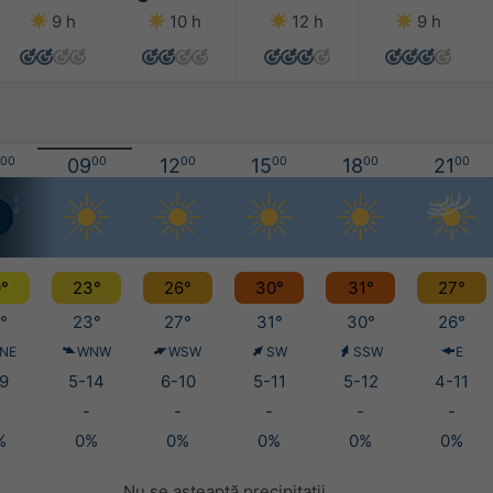
9 h
10 h
12 h
9 h
00
09
00
12
00
15
00
18
00
21
00
°
23°
26°
30°
31°
27°
°
23°
27°
31°
30°
26°
NE
WNW
WSW
SW
SSW
E
9
5-14
6-10
5-11
5-12
4-11
-
-
-
-
-
%
0%
0%
0%
0%
0%
Nu se așteaptă precipitații