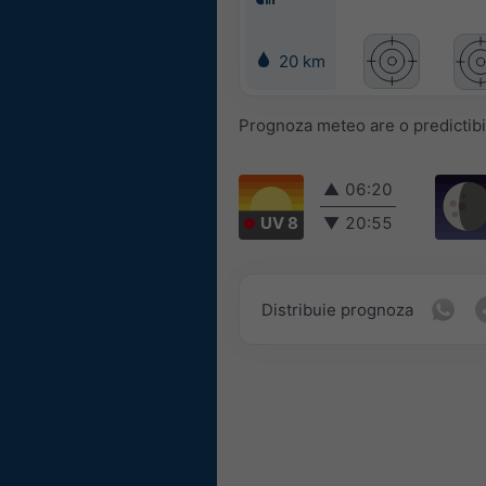
20 km
Prognoza meteo are o predictibil
▲
06:20
UV 8
▼
20:55
Distribuie prognoza