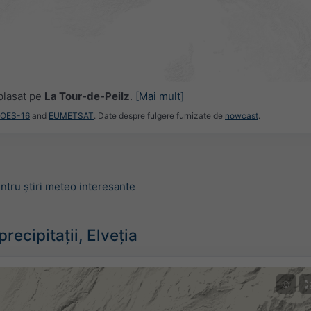
plasat pe
La Tour-de-Peilz
.
[Mai mult]
GOES-16
and
EUMETSAT
. Date despre fulgere furnizate de
nowcast
.
ntru știri meteo interesante
recipitații, Elveția
©