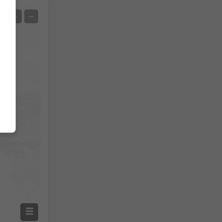
Satelit
+
−
Fără radar
Cu radar
Temperatura măsurată
Precipitații măsurate
Screenshot
©