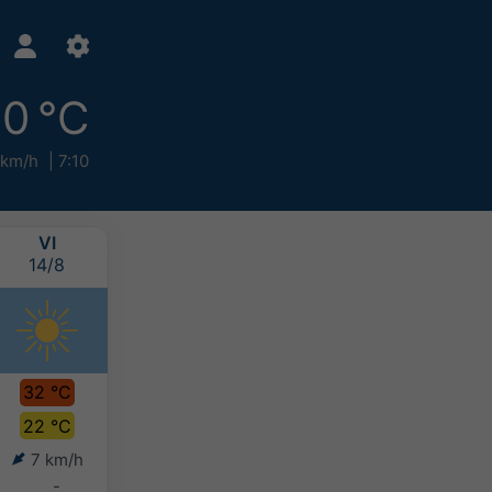
0 °C
 km/h
7:10
VI
SB
DU
LU
14/8
15/8
16/8
17/8
32 °C
31 °C
29 °C
27 °C
22 °C
23 °C
22 °C
21 °C
7 km/h
8 km/h
8 km/h
7 km/h
-
-
10-20 mm
>20 mm