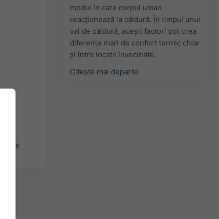
modul în care corpul uman
reacționează la căldură. În timpul unui
val de căldură, acești factori pot crea
diferențe mari de confort termic chiar
și între locații învecinate.
Citește mai departe
rafice