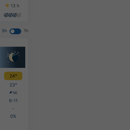
13 h
13 h
8 h
13 h
3h
1h
24°
23°
NE
6-11
-
0%