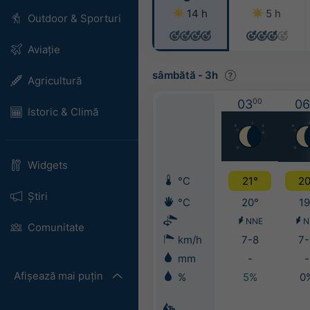
14 h
5 h
Outdoor & Sporturi
Aviație
sâmbătă
-
3h
Agricultură
03
00
06
Istoric & Climă
Widgets
°C
21°
20
Știri
°C
20°
19
NNE
N
Comunitate
km/h
7-8
7-
mm
-
-
Afișează mai puțin
%
5%
0