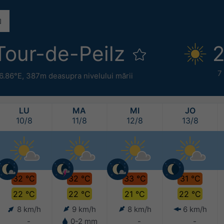
Tour-de-Peilz
2
7
6.86°E,
387m deasupra nivelului mării
LU
MA
MI
JO
10/8
11/8
12/8
13/8
32 °C
32 °C
33 °C
31 °C
22 °C
22 °C
21 °C
22 °C
8 km/h
9 km/h
8 km/h
6 km/h
-
0-2 mm
-
-