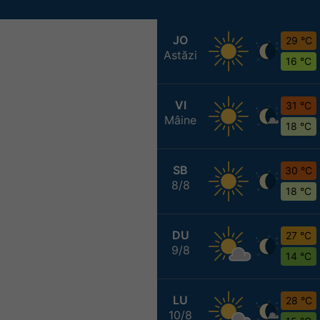
JO
29 °C
Astăzi
16 °C
VI
31 °C
Mâine
18 °C
SB
30 °C
8/8
18 °C
DU
27 °C
9/8
14 °C
LU
28 °C
10/8