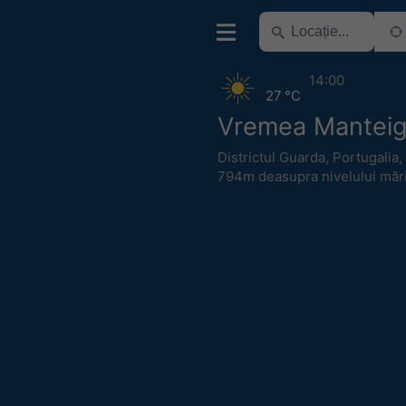
14:00
27 °C
Vremea Mantei
Districtul Guarda
,
Portugalia
,
794m deasupra nivelului mări