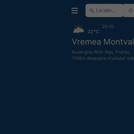
20:00
22 °C
Vremea Montva
Auvergne-Ron-Alpi
,
Franța
,
1156m deasupra nivelului măr