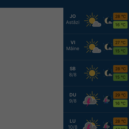
JO
28 °C
Astăzi
16 °C
VI
27 °C
Mâine
15 °C
SB
28 °C
8/8
15 °C
DU
29 °C
9/8
16 °C
LU
28 °C
10/8