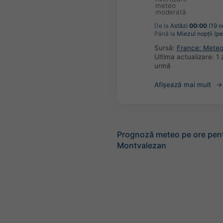
meteo
moderată
De la
Astăzi
00:00
(19 o
Până la
Miezul nopții (pe
Sursă:
France: Mete
Ultima actualizare:
1 
urmă
Afișează mai mult
Prognoză meteo pe ore pen
Montvalezan