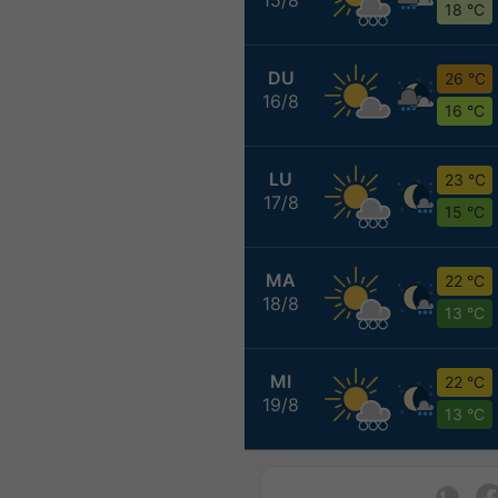
18 °C
DU
26 °C
16/8
16 °C
LU
23 °C
17/8
15 °C
MA
22 °C
18/8
13 °C
MI
22 °C
19/8
13 °C