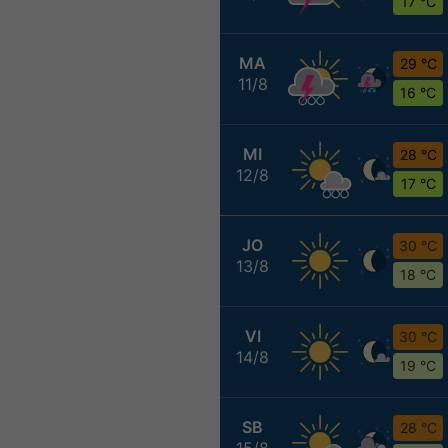
17 °C
MA
29 °C
11/8
16 °C
MI
28 °C
12/8
17 °C
JO
30 °C
13/8
18 °C
VI
30 °C
14/8
19 °C
SB
28 °C
15/8