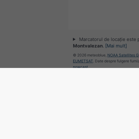
Marcatorul de locație este 
Montvalezan
.
[Mai mult]
© 2026 meteoblue,
NOAA Satellites 
EUMETSAT
. Date despre fulgere furni
nowcast
.
Urmărește meteob
pentru știri meteo inter
Radar și nowcast de precipit
©