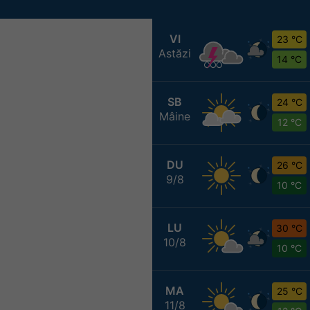
VI
23 °C
Astăzi
14 °C
SB
24 °C
Mâine
12 °C
DU
26 °C
9/8
10 °C
LU
30 °C
10/8
10 °C
MA
25 °C
11/8