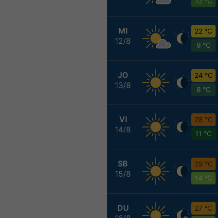
12 °C
MI
22 °C
12/8
9 °C
JO
24 °C
13/8
8 °C
VI
28 °C
14/8
11 °C
SB
29 °C
15/8
14 °C
DU
27 °C
16/8