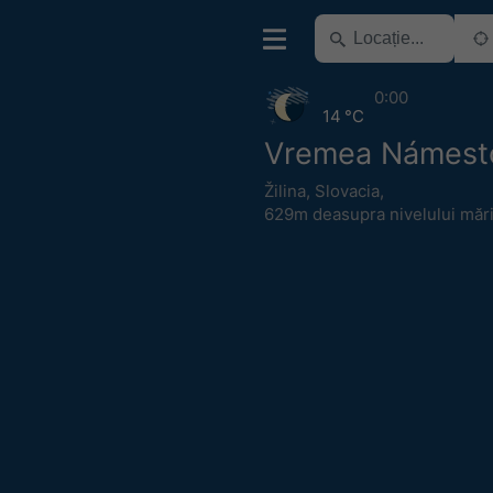
0:00
14 °C
Vremea Námest
Žilina
,
Slovacia
,
629m deasupra nivelului mări