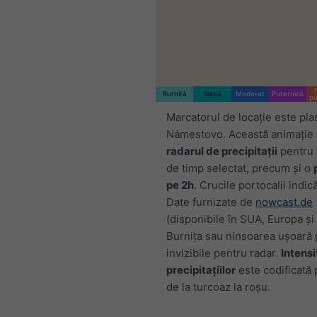
Burniță
Slabă
Moderat
Puternică
pu
Marcatorul de locație este pla
Námestovo. Această animație 
radarul de precipitații
pentru 
de timp selectat, precum și o
pe 2h
. Crucile portocalii indic
Date furnizate de
nowcast.de
(disponibile în SUA, Europa și 
Burnița sau ninsoarea ușoară p
invizibile pentru radar.
Intens
precipitațiilor
este codificată p
de la turcoaz la roșu.