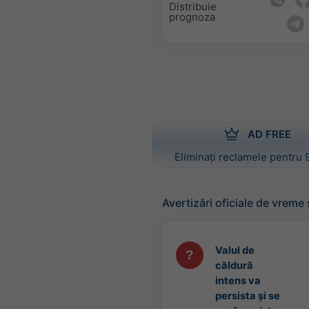
Distribuie
prognoza
AD FREE
Eliminați reclamele pentru 
Avertizări oficiale de vreme
Valul de
căldură
intens va
persista și se