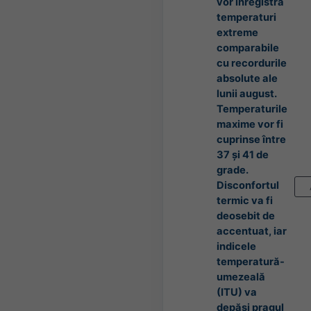
vor înregistra
temperaturi
extreme
comparabile
cu recordurile
absolute ale
lunii august.
Temperaturile
maxime vor fi
cuprinse între
37 și 41 de
grade.
Disconfortul
termic va fi
deosebit de
accentuat, iar
indicele
temperatură-
umezeală
(ITU) va
depăși pragul