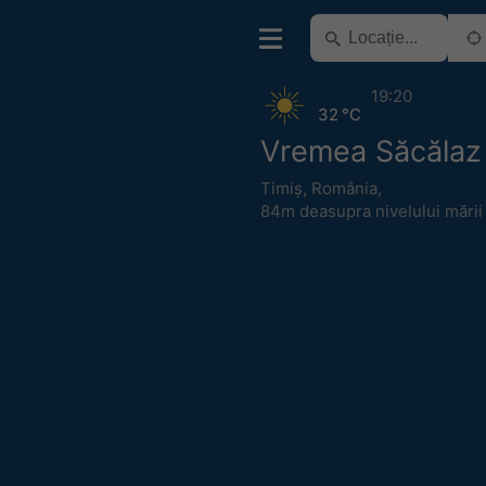
19:20
32 °C
Vremea Săcălaz
Timiș
,
România
,
84m deasupra nivelului mării