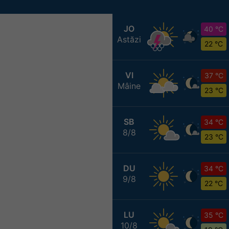
JO
40 °C
Astăzi
22 °C
VI
37 °C
Mâine
23 °C
SB
34 °C
8/8
23 °C
DU
34 °C
9/8
22 °C
LU
35 °C
10/8