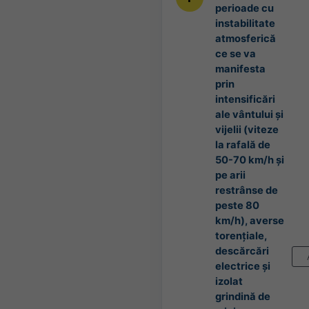
perioade cu
instabilitate
atmosferică
ce se va
manifesta
prin
intensificări
ale vântului și
vijelii (viteze
la rafală de
50-70 km/h și
pe arii
restrânse de
peste 80
km/h), averse
torențiale,
descărcări
electrice și
izolat
grindină de