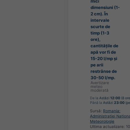
mici
dimensiuni (1-
2 cm). În
intervale
scurte de
timp (1-3
ore),
cantitățile de
apă vor fi de
15-20 l/mp și
pe arii
restrânse de
30-50 l/mp.
Avertizare
meteo
moderată
De la
Astăzi
12:00
(8 ore
Până la
Astăzi
23:00
(pe
Sursă:
Romania:
Administratiei Nation
Meteorologie
Ultima actualizare:
10