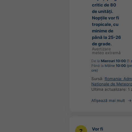
critic de 80
de unități.
Nopțile vor fi
tropicale, cu
minime de
până la 25-26
de grade.
Avertizare
meteo extremă
De la
Miercuri 10:00
(1 
Până la
Mâine
10:00
(pe
ore)
Sursă:
Romania: Admin
Nationale de Meteoro
Ultima actualizare:
1 
Afișează mai mult
Vor fi