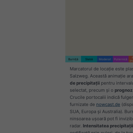
Burniță
Slabă
Moderat
Puternică
pu
Marcatorul de locație este pla
Salzweg. Această animație ar
de precipitații
pentru interval
selectat, precum și o
prognoz
Crucile portocalii indică fulge
furnizate de
nowcast.de
(dispo
SUA, Europa și Australia). Bur
ninsoarea ușoară pot fi invizib
radar.
Intensitatea precipitații
codificată prin culori, de la tu