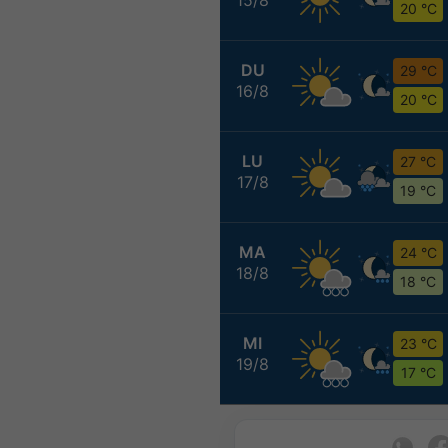
20 °C
DU
29 °C
16/8
20 °C
LU
27 °C
17/8
19 °C
MA
24 °C
18/8
18 °C
MI
23 °C
19/8
17 °C