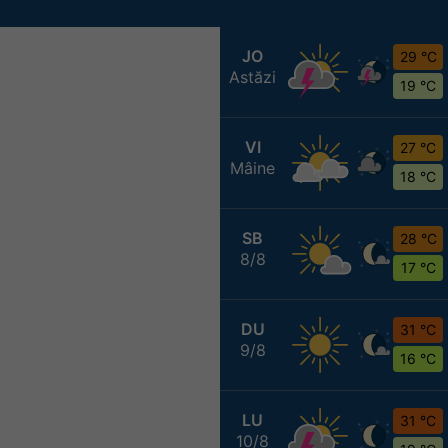
JO
29 °C
Astăzi
19 °C
VI
27 °C
Mâine
18 °C
SB
28 °C
8/8
17 °C
DU
31 °C
9/8
16 °C
LU
31 °C
10/8