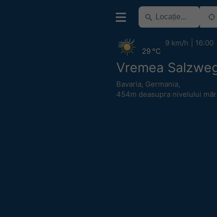
9 km/h
16:00
29 °C
Vremea Salzwe
Bavaria
,
Germania
,
454m deasupra nivelului mări