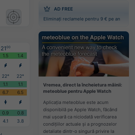
AD FREE
Eliminați reclamele pentru 9 € pe an
21
00
1.5
1.4
22°
22°
1.1
1.1
Vremea, direct la încheietura mâinii:
meteoblue pentru Apple Watch
6.7
6.5
Aplicația meteoblue este acum
disponibilă pe Apple Watch, făcând
0.9
0.8
mai ușoară ca niciodată verificarea
4.1
3.8
condițiilor actuale și a prognozelor
detaliate dintr-o singură privire la
l
.