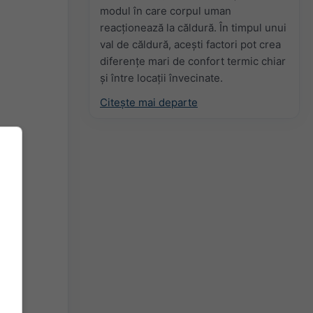
modul în care corpul uman
reacționează la căldură. În timpul unui
val de căldură, acești factori pot crea
diferențe mari de confort termic chiar
și între locații învecinate.
Citește mai departe