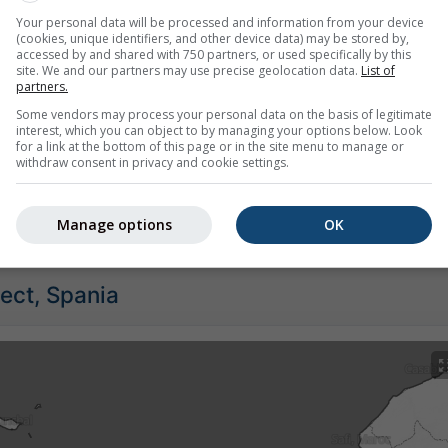
Your personal data will be processed and information from your device
(cookies, unique identifiers, and other device data) may be stored by,
accessed by and shared with 750 partners, or used specifically by this
site. We and our partners may use precise geolocation data.
List of
partners.
Some vendors may process your personal data on the basis of legitimate
interest, which you can object to by managing your options below. Look
for a link at the bottom of this page or in the site menu to manage or
withdraw consent in privacy and cookie settings.
e pentru Tinajo oferă toate informațiile meteo în 3 grafice sim
Manage options
OK
rect, Spania