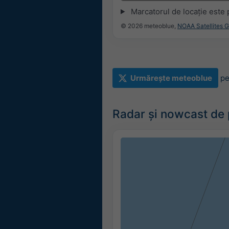
Marcatorul de locație este 
© 2026 meteoblue,
NOAA Satellites 
Urmărește meteoblue
pe
Radar și nowcast de p