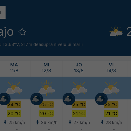
ajo
N 13.68°V,
217m deasupra nivelului mării
MA
MI
JO
VI
11/8
12/8
13/8
14/8
24 °C
25 °C
25 °C
25 °C
20 °C
20 °C
21 °C
21 °C
25 km/h
26 km/h
27 km/h
28 km/h
-
-
-
-