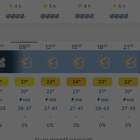
4 h
5 h
4 h
5 h
00
09
00
12
00
15
00
18
00
21
00
°
21°
23°
24°
23°
22°
°
20°
22°
23°
21°
20°
N
NNE
NNE
NNE
NNE
NNE
35
26-37
27-41
27-41
28-43
27-39
-
-
-
-
-
%
0%
0%
0%
0%
0%
Nu se așteaptă precipitații