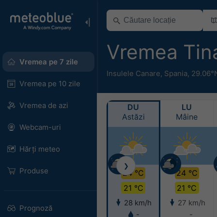
Vremea Tin
Vremea pe 7 zile
Insulele Canare
,
Spania
,
29.06°
Vremea pe 10 zile
Vremea de azi
DU
LU
Astăzi
Mâine
Webcam-uri
Hărți meteo
❯
Produse
24 °C
24 °C
21 °C
21 °C
28 km/h
27 km/h
Prognoză
-
-