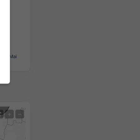
ple:
[Mai
Satelit
+
−
Fără radar
Cu radar
Temperatura măsurată