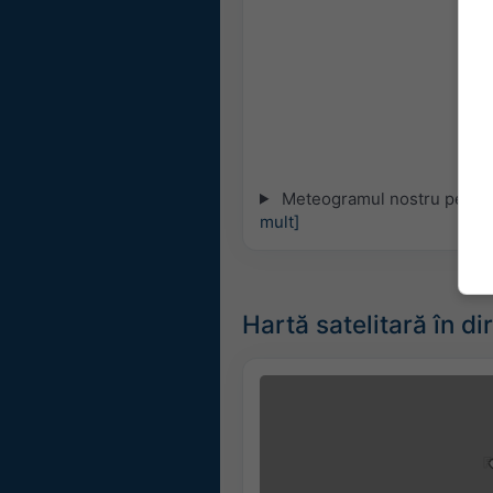
Meteogramul nostru pe 5 zil
mult]
Hartă satelitară în di