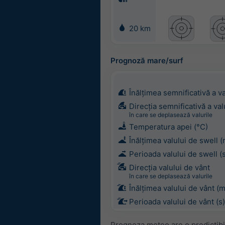
20 km
Prognoză mare/surf
Înălțimea semnificativă a va
Direcția semnificativă a val
în care se deplasează valurile
Temperatura apei (°C)
Înălțimea valului de swell (
Perioada valului de swell (
Direcția valului de vânt
în care se deplasează valurile
Înălțimea valului de vânt (m
Perioada valului de vânt (s)
Prognoza meteo are o predictibil