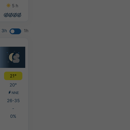
5 h
3 h
12 h
13 h
3h
1h
21°
20°
NNE
26-35
-
0%