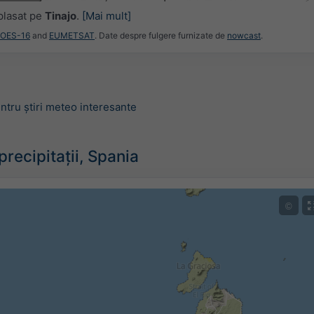
plasat pe
Tinajo
.
[Mai mult]
GOES-16
and
EUMETSAT
. Date despre fulgere furnizate de
nowcast
.
ntru știri meteo interesante
recipitații, Spania
©