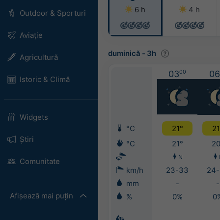
6 h
4 h
Outdoor & Sporturi
Aviație
duminică
-
3h
Agricultură
03
00
06
Istoric & Climă
Widgets
°C
21°
21
Știri
°C
21°
20
N
Comunitate
km/h
23-33
24-
mm
-
-
Afișează mai puțin
%
0%
0