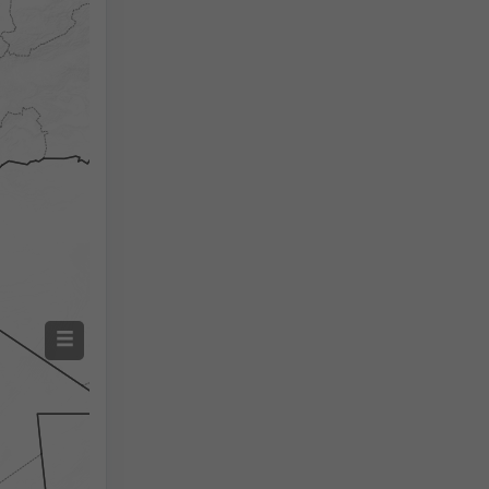
Precipitații măsurate
Screenshot
©