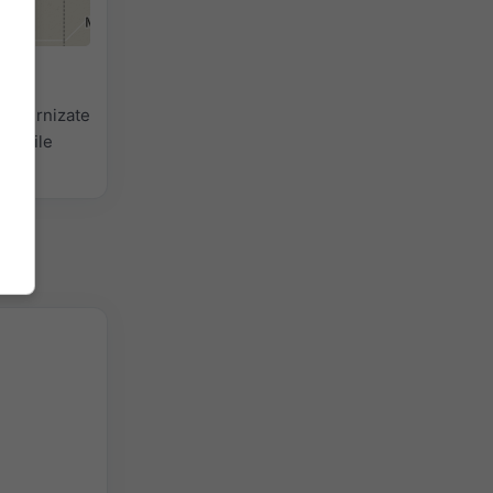
ntru
ate furnizate
vizibile