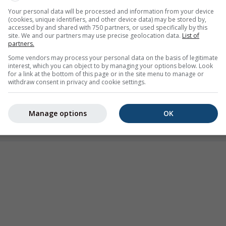
23:25
23:40
23:55
00:10
00:25
00:40
00:55
Your personal data will be processed and information from your device
(cookies, unique identifiers, and other device data) may be stored by,
Moderat
Puternică
Foarte puternică
Grindină
accessed by and shared with 750 partners, or used specifically by this
site. We and our partners may use precise geolocation data.
List of
asat pe Uriburu. Această animație arată
radarul de precipitații
pe
partners.
recum și o
prognoză pe 2h
. Crucile portocalii indică fulgerele. D
Some vendors may process your personal data on the basis of legitimate
SUA, Europa și Australia). Burnița sau ninsoarea ușoară pot fi in
interest, which you can object to by managing your options below. Look
for a link at the bottom of this page or in the site menu to manage or
ipitațiilor
este codificată prin culori, de la turcoaz la roșu.
withdraw consent in privacy and cookie settings.
Manage options
OK
re pentru Uriburu