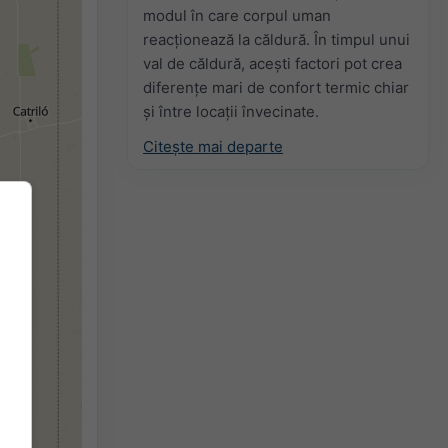
modul în care corpul uman
reacționează la căldură. În timpul unui
val de căldură, acești factori pot crea
diferențe mari de confort termic chiar
și între locații învecinate.
Citește mai departe
2h
18h
24h