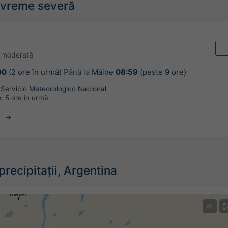
e vreme severă
o moderată
00
(2 ore în urmă)
Până la
Mâine
08:59
(peste 9 ore)
 Servicio Meteorologico Nacional
e:
5 ore în urmă
recipitații, Argentina
©