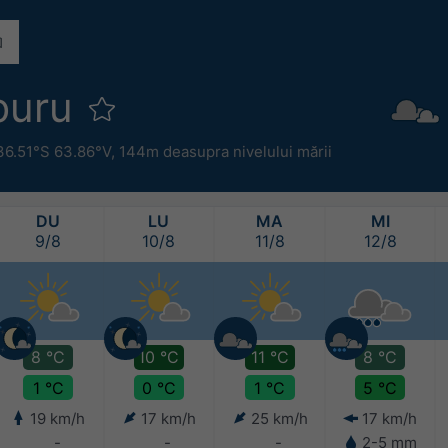
buru
36.51°S 63.86°V,
144m deasupra nivelului mării
DU
LU
MA
MI
9/8
10/8
11/8
12/8
8 °C
10 °C
11 °C
8 °C
1 °C
0 °C
1 °C
5 °C
19 km/h
17 km/h
25 km/h
17 km/h
-
-
-
2-5 mm