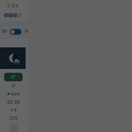
0 h
5 h
0 h
0 h
3h
1h
8°
1°
WSW
22-50
< 1
25%