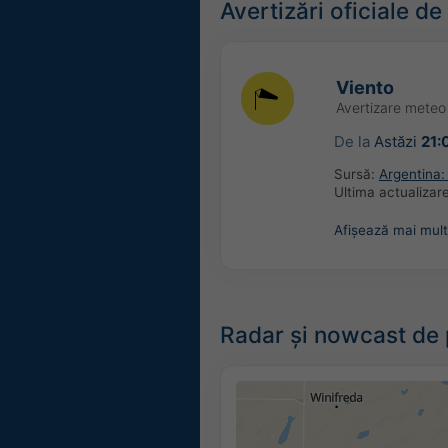
Avertizări oficiale d
Viento
Avertizare mete
De la
Astăzi
21:
Sursă:
Argentina:
Ultima actualizar
Afișează mai mult
Radar și nowcast de p