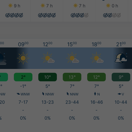
9 h
7 h
7 h
0 h
00
09
00
12
00
15
00
18
00
21
00
°
2°
10°
13°
12°
9°
°
-1°
5°
7°
7°
5°
NW
WNW
NNW
NNW
N
V
20
7-17
13-23
23-44
16-46
10-44
-
-
-
-
-
%
0%
0%
0%
0%
0%