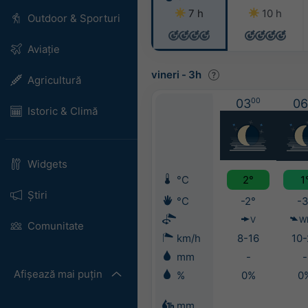
7 h
10 h
Outdoor & Sporturi
Aviație
vineri
-
3h
Agricultură
03
00
06
Istoric & Climă
Widgets
°C
2°
1
Știri
°C
-2°
-3
V
W
Comunitate
km/h
8-16
10-
mm
-
-
Afișează mai puțin
%
0%
0
mm