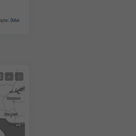
mple:
[Mai
Satelit
+
−
Fără radar
Cu radar
Temperatura măsurată
Precipitații măsurate
Screenshot
©