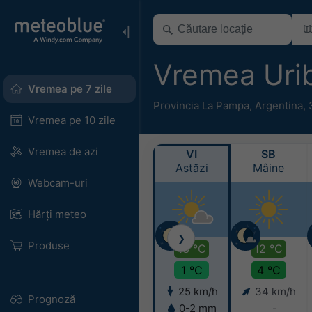
Vremea Uri
Vremea pe 7 zile
Provincia La Pampa
,
Argentina
,
Vremea pe 10 zile
Vremea de azi
VI
SB
Astăzi
Mâine
Webcam-uri
Hărți meteo
❯
Produse
13 °C
12 °C
1 °C
4 °C
25 km/h
34 km/h
Prognoză
0-2 mm
-