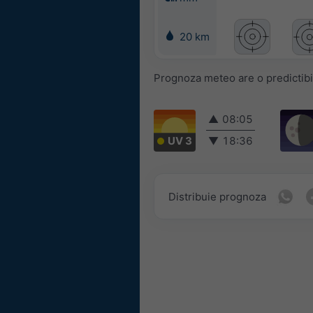
20 km
Prognoza meteo are o predictibil
▲
08:05
UV 3
▼
18:36
Distribuie prognoza