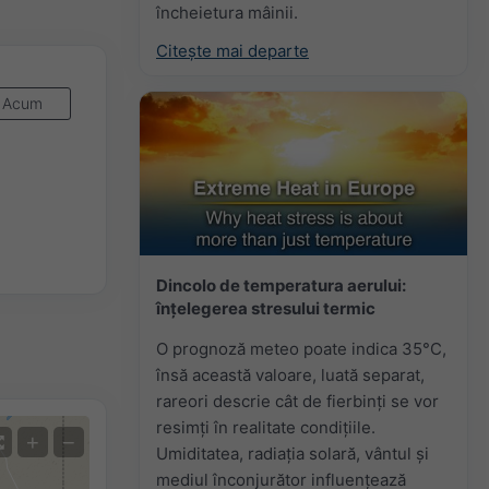
încheietura mâinii.
Citește mai departe
Acum
Dincolo de temperatura aerului:
înțelegerea stresului termic
O prognoză meteo poate indica 35°C,
însă această valoare, luată separat,
rareori descrie cât de fierbinți se vor
resimți în realitate condițiile.
+
−
Umiditatea, radiația solară, vântul și
mediul înconjurător influențează