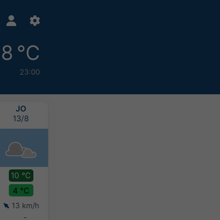
8 °C
23:00
JO
VI
SB
DU
13/8
14/8
15/8
16/8
10 °C
12 °C
12 °C
13 °C
4 °C
4 °C
7 °C
8 °C
13 km/h
14 km/h
14 km/h
9 km/h
-
-
0-2 mm
10-20 mm