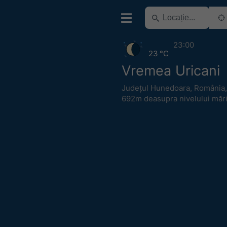
23:00
23 °C
Vremea Uricani
Județul Hunedoara
,
România
692m deasupra nivelului mări