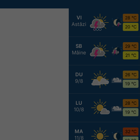
VI
28 °C
Astăzi
20 °C
SB
29 °C
Mâine
21 °C
DU
26 °C
9/8
19 °C
LU
28 °C
10/8
19 °C
MA
32 °C
11/8