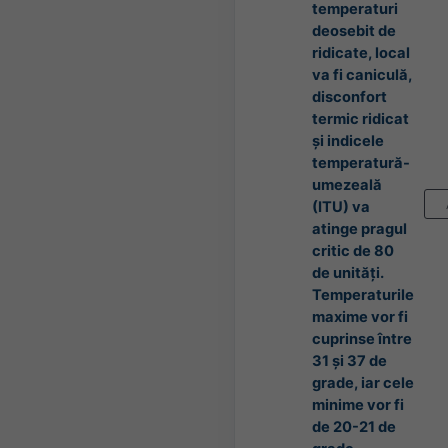
temperaturi
deosebit de
ridicate, local
va fi caniculă,
disconfort
termic ridicat
și indicele
temperatură-
umezeală
(ITU) va
atinge pragul
critic de 80
de unități.
Temperaturile
maxime vor fi
cuprinse între
31 și 37 de
grade, iar cele
minime vor fi
de 20-21 de