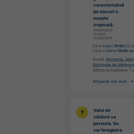
caracterizând
pe alocuri o
noapte
tropicală.
Avertizare
meteo
moderată
De la
Astăzi
10:00
(12 or
Până la
Mâine
10:00
(pe
Sursă:
Romania: Admin
Nationale de Meteoro
Ultima actualizare:
1 
Afișează mai mult
Valul de
căldură va
persista. Se
vor înregistra