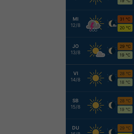
19 °C
MI
31 °C
12/8
20 °C
JO
29 °C
13/8
19 °C
VI
28 °C
14/8
18 °C
SB
28 °C
15/8
19 °C
DU
29 °C
16/8