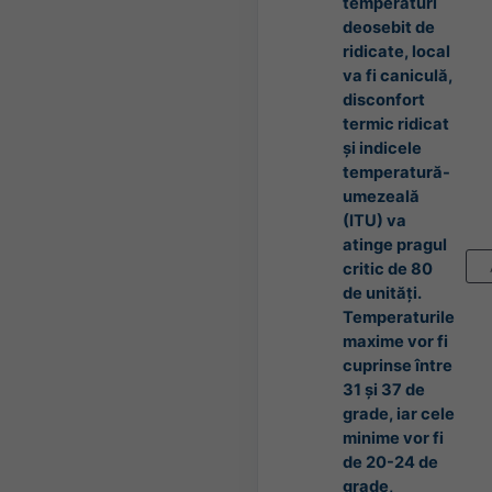
temperaturi
deosebit de
ridicate, local
va fi caniculă,
disconfort
termic ridicat
și indicele
temperatură-
umezeală
(ITU) va
atinge pragul
critic de 80
de unități.
Temperaturile
maxime vor fi
cuprinse între
31 și 37 de
grade, iar cele
minime vor fi
de 20-24 de
grade,