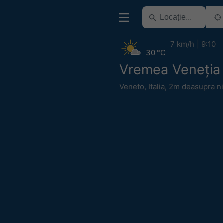
7 km/h
9:10
30 °C
Vremea Veneția
Veneto
,
Italia
,
2m deasupra niv