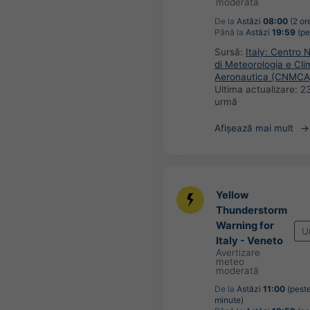
moderată
De la
Astăzi
08:00
(2 or
Până la
Astăzi
19:59
(pe
Sursă:
Italy: Centro 
di Meteorologia e Cli
Aeronautica (CNMCA
Ultima actualizare:
23
urmă
Afișează mai mult
Yellow
Thunderstorm
Warning for
U
Italy - Veneto
Avertizare
meteo
moderată
De la
Astăzi
11:00
(peste
minute)