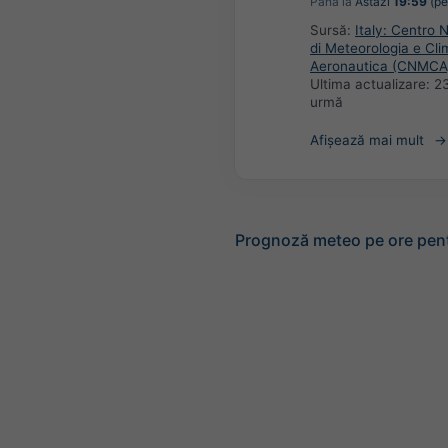
Până la
Astăzi
19:59
(pe
Sursă:
Italy: Centro 
di Meteorologia e Cli
Aeronautica (CNMCA
Ultima actualizare:
23
urmă
Afișează mai mult
Prognoză meteo pe ore pent