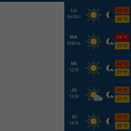
LU
33 °C
Astăzi
26 °C
MA
34 °C
Mâine
27 °C
MI
32 °C
12/8
27 °C
JO
31 °C
13/8
27 °C
VI
31 °C
14/8
26 °C