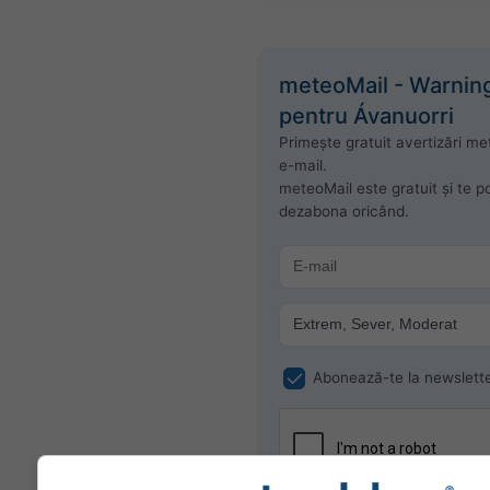
meteoMail - Warnin
pentru Ávanuorri
Primește gratuit avertizări me
e-mail.
meteoMail este gratuit și te po
dezabona oricând.
Abonează-te la newslett