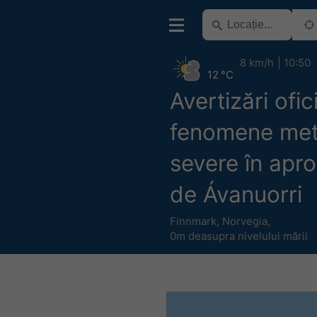
8 km/h
10:50
12 °C
Avertizări ofic
fenomene me
severe în apro
de Ávanuorri
Finnmark
,
Norvegia
,
0m deasupra nivelului mării