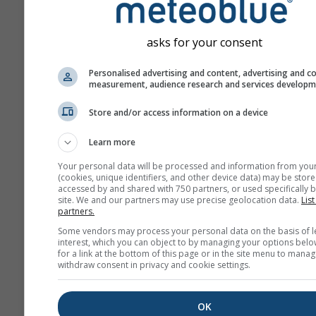
asks for your consent
Personalised advertising and content, advertising and c
measurement, audience research and services develop
Nu partajăm adresa dvs. de email cu
Store and/or access information on a device
conform
politicii noastre de confid
Prin utilizarea serviciilor meteoblu
de acord cu
termenii și condițiile
no
Learn more
Adresa dvs. de email va putea fi fol
Your personal data will be processed and information from you
pentru alte servicii meteoblue.
(cookies, unique identifiers, and other device data) may be store
accessed by and shared with 750 partners, or used specifically b
site. We and our partners may use precise geolocation data.
List
partners.
Mai multe date meteo
Some vendors may process your personal data on the basis of l
interest, which you can object to by managing your options belo
for a link at the bottom of this page or in the site menu to manag
withdraw consent in privacy and cookie settings.
whe
OK
Hărți meteo