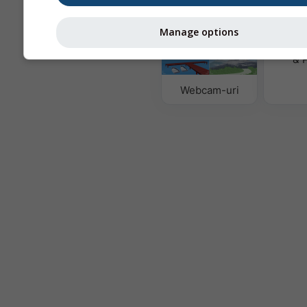
Manage options
Calitat
& 
Webcam-uri