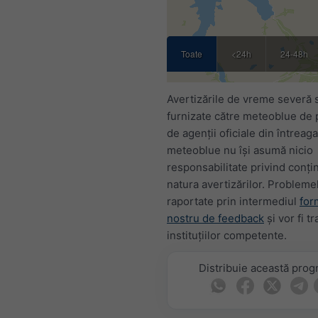
Toate
<24h
24-48h
Avertizările de vreme severă 
furnizate către meteoblue de 
de agenții oficiale din întreag
meteoblue nu își asumă nicio
responsabilitate privind conți
natura avertizărilor. Problemel
raportate prin intermediul
for
nostru de feedback
și vor fi t
instituțiilor competente.
Distribuie această pro