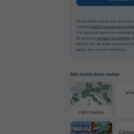
Nu partajăm adresa dvs. de email cu
conform
politicii noastre de confid
Prin utilizarea serviciilor meteoblu
de acord cu
termenii și condițiile
no
Adresa dvs. de email va putea fi fol
pentru alte servicii meteoblue.
Mai multe date meteo
whe
Hărți meteo
Calitat