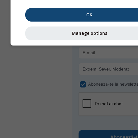
pentru Savignano su
Rubicone
OK
Primește gratuit avertizări me
e-mail.
meteoMail este gratuit și te po
Manage options
dezabona oricând.
Abonează-te la newslett