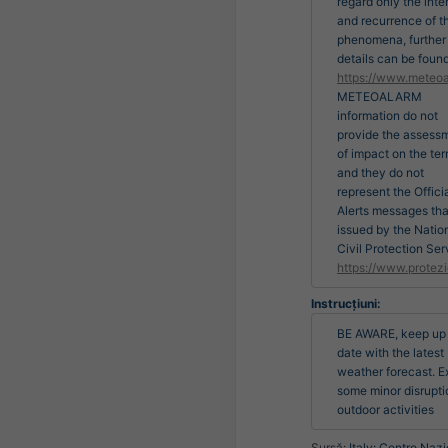
regard only the inte
and recurrence of t
phenomena, further
details can be found
https://www.meteoa
METEOALARM
information do not
provide the assess
of impact on the terr
and they do not
represent the Offici
Alerts messages tha
issued by the Natio
Civil Protection Ser
https://www.protezi
Instrucțiuni:
BE AWARE, keep up 
date with the latest 
weather forecast. E
some minor disruptio
outdoor activities
Sursă:
Italy: Centro Nazi