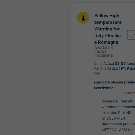
Yellow High-
temperature
Warning for
U
Italy - Emilia
e Romagna
Avertizare
meteo
moderată
De la
Astăzi
08:00
(pest
Până la
Astăzi
19:59
(pe
ore)
Explicații oficiale privin
avertizările:
Format
Moderate intensity
weather phenomen
expected PLAINS
(DISCLAIMER:
"Information provid
METEOALARM for It