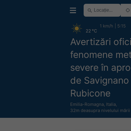
1 km/h
5:15
22 °C
Avertizări ofic
fenomene me
severe în apro
de Savignano 
Rubicone
Emilia-Romagna
,
Italia
,
32m deasupra nivelului mării