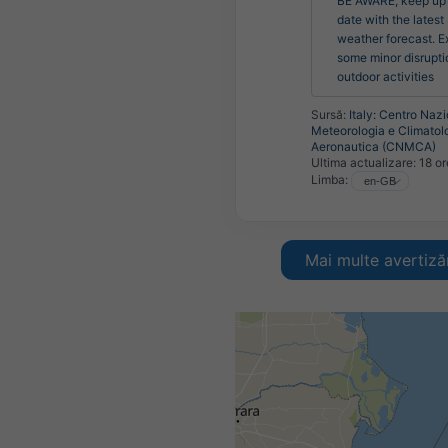
BE AWARE, keep up 
date with the latest 
weather forecast. E
some minor disruptio
outdoor activities
Sursă:
Italy: Centro Nazi
Meteorologia e Climatol
Aeronautica (CNMCA)
Ultima actualizare:
18 or
Limba:
Mai multe avertizăr