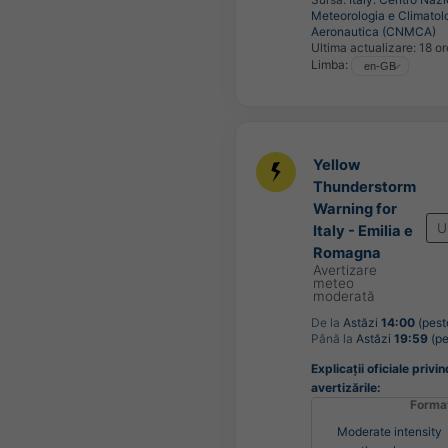
Meteorologia e Climatol
Aeronautica (CNMCA)
Ultima actualizare:
18 or
Limba:
Yellow
Thunderstorm
Warning for
U
Italy - Emilia e
Romagna
Avertizare
meteo
moderată
De la
Astăzi
14:00
(pest
Până la
Astăzi
19:59
(pe
Explicații oficiale privin
avertizările:
Forma
Moderate intensity