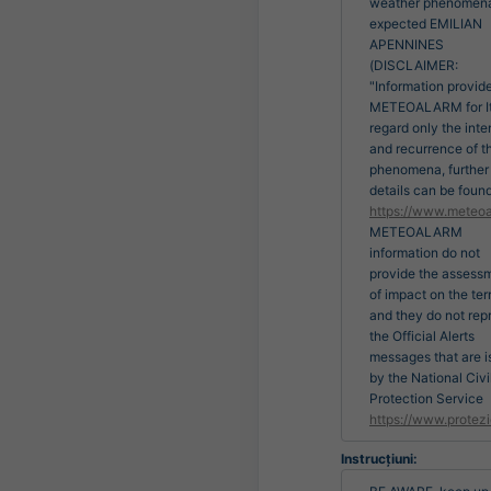
weather phenomen
expected EMILIAN
APENNINES
(DISCLAIMER:
"Information provid
METEOALARM for It
regard only the inte
and recurrence of t
phenomena, further
details can be found
https://www.meteoa
METEOALARM
information do not
provide the assess
of impact on the terr
and they do not rep
the Official Alerts
messages that are 
by the National Civi
Protection Service
https://www.protezi
Instrucțiuni: