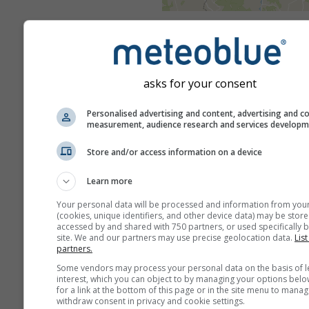
Avertizările de vreme severă 
furnizate către meteoblue de 
de agenții oficiale din întreag
meteoblue nu își asumă nicio
asks for your consent
responsabilitate privind conți
natura avertizărilor. Problemel
Personalised advertising and content, advertising and c
measurement, audience research and services develop
raportate prin intermediul
for
nostru de feedback
și vor fi t
Store and/or access information on a device
instituțiilor competente.
Learn more
Distribuie această pro
Your personal data will be processed and information from you
(cookies, unique identifiers, and other device data) may be store
accessed by and shared with 750 partners, or used specifically b
site. We and our partners may use precise geolocation data.
List
partners.
Some vendors may process your personal data on the basis of l
interest, which you can object to by managing your options belo
for a link at the bottom of this page or in the site menu to manag
meteoMail - Warnin
withdraw consent in privacy and cookie settings.