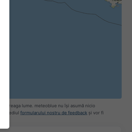
in întreaga lume. meteoblue nu își asumă nicio
intermediul
formularului nostru de feedback
și vor fi