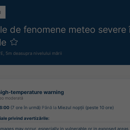
iale de fenomene meteo severe 
le
°E,
5m deasupra nivelului mării
igh-temperature warning
teo moderată
6:00
(7 ore în urmă)
Până la
Miezul nopții (peste 10 ore)
iale privind avertizările:
ages may occur, especially in vulnerable or in exposed areas 