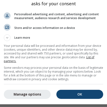
asks for your consent
Personalised advertising and content, advertising and content
measurement, audience research and services development
Store and/or access information on a device
Learn more
Your personal data will be processed and information from your device
(cookies, unique identifiers, and other device data) may be stored by,
accessed by and shared with 750 partners, or used specifically by this
site. We and our partners may use precise geolocation data.
List of
partners.
Some vendors may process your personal data on the basis of legitimate
interest, which you can object to by managing your options below. Look
Toate
<24h
24-48h
>48h
for a link at the bottom of this page or in the site menu to manage or
withdraw consent in privacy and cookie settings.
unt furnizate către meteoblue de peste 80 de agenții oficiale d
nutul sau natura avertizărilor. Problemele pot fi raportate prin 
Manage options
OK
ente.