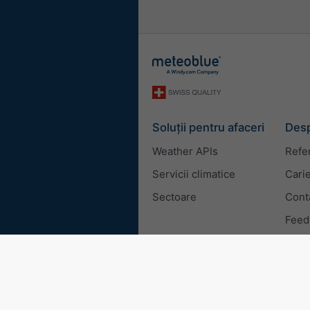
Soluții pentru afaceri
Desp
Weather APIs
Refe
Servicii climatice
Cari
Sectoare
Cont
Feed
© 2026 meteoblue
ISO 