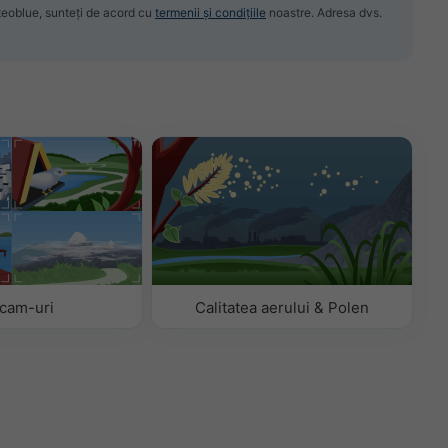
meteoblue, sunteți de acord cu
termenii și condițiile
noastre. Adresa dvs.
cam-uri
Calitatea aerului & Polen