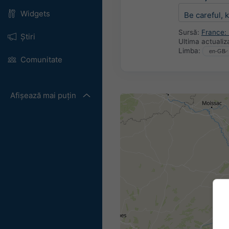
Widgets
Be careful, 
Sursă:
France:
Știri
Ultima actualiz
Limba:
Comunitate
Afișează mai puțin