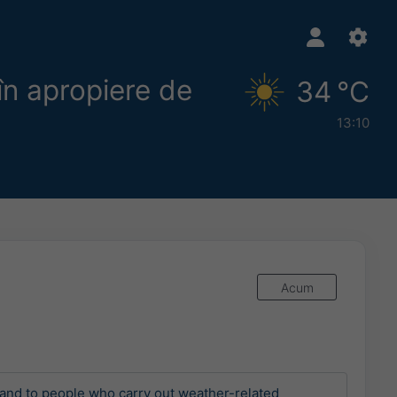
în apropiere de
34 °C
13:10
Acum
and to people who carry out weather-related 