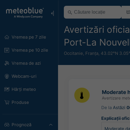
Avertizări ofic
Vremea pe 7 zile
Port-La Nouvel
Vremea pe 10 zile
Occitanie
,
Franța
,
43.02°N 3.05
Vremea de azi
Webcam-uri
Hărți meteo
Moderate h
Avertizare me
Produse
De la
Astăzi
0
Explicații ofic
Prognoză
Moderate dam