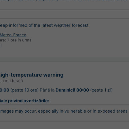
keep informed of the latest weather forecast.
 Meteo-France
are:
7 ore în urmă
igh-temperature warning
teo moderată
0:00
(peste 10 ore)
Până la
Duminică 00:00
(peste 1 zi)
iale privind avertizările:
ages may occur, especially in vulnerable or in exposed areas 