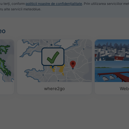
u terți, conform
politicii noastre de confidențialitate
. Prin utilizarea serviciilor 
tru alte servicii meteoblue.
eo
where2go
Web