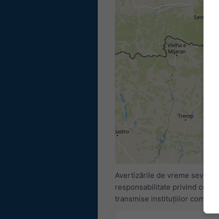
Avertizările de vreme severă s
responsabilitate privind conți
transmise instituțiilor compet