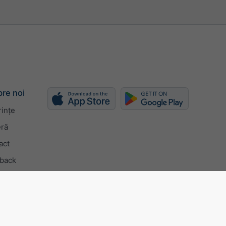
re noi
rințe
eră
act
back
9001 certificate
Setări de confidențialitate