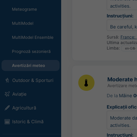
activities.
Meteograme
Instrucțiuni:
MultiModel
Be careful, 
Sursă:
France:
MultiModel Ensemble
Ultima actualiz
Limba:
Prognoză sezonieră
Avertizări meteo
Moderate h
Outdoor & Sporturi
Avertizare me
Aviație
De la
Mâine
0
Explicații ofic
Agricultură
Moderate dam
Istoric & Climă
activities.
Instrucțiuni: