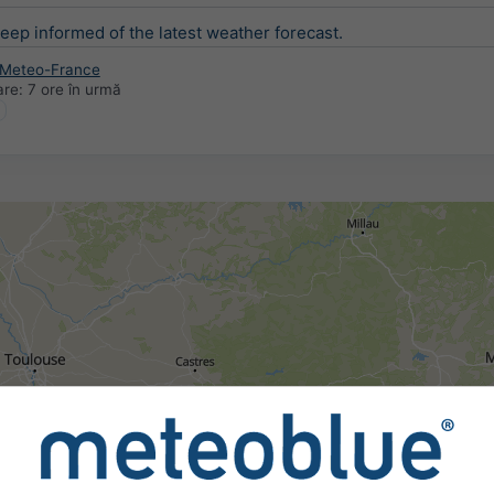
keep informed of the latest weather forecast.
 Meteo-France
are:
7 ore în urmă