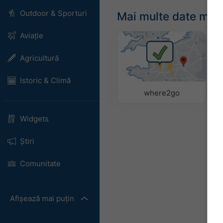
Outdoor & Sporturi
Mai multe date met
Aviație
Agricultură
Istoric & Climă
where2go
Widgets
Știri
Comunitate
Afișează mai puțin