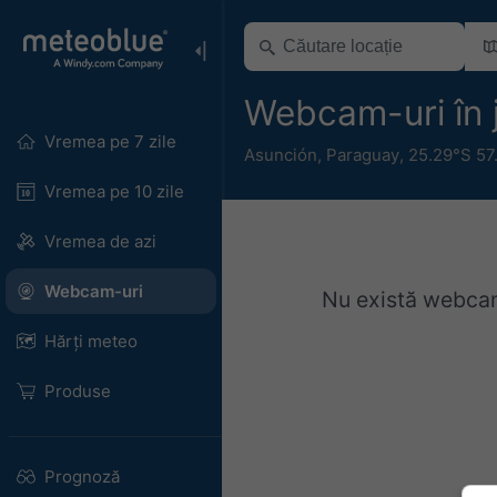
Webcam-uri în 
Vremea pe 7 zile
Asunción
,
Paraguay
,
25.29°S 57
Vremea pe 10 zile
Vremea de azi
Webcam-uri
Nu există webcam-
Hărți meteo
Produse
Prognoză