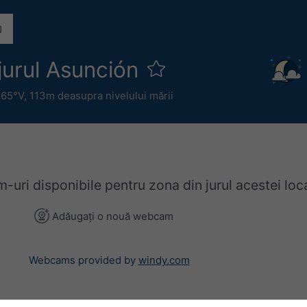
jurul Asunción
.65°V,
113m deasupra nivelului mării
uri disponibile pentru zona din jurul acestei loca
Adăugați o nouă webcam
Webcams provided by
windy.com