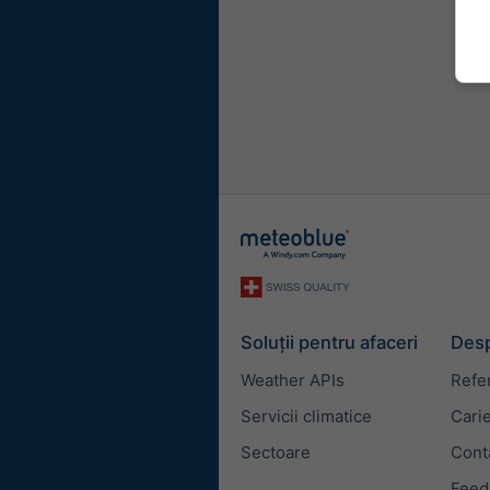
Soluții pentru afaceri
Desp
Weather APIs
Refe
Servicii climatice
Cari
Sectoare
Cont
Feed