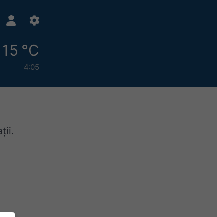
15 °C
4:05
ții.