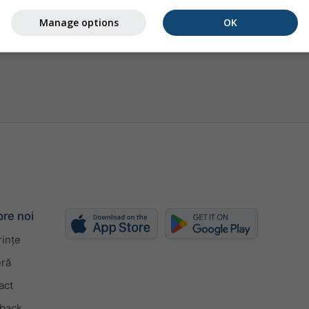
Manage options
OK
re noi
rințe
eră
act
back