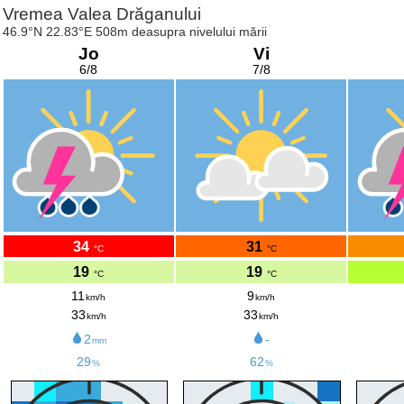
Vremea Valea Drăganului
46.9°N 22.83°E 508m deasupra nivelului mării
Jo
Vi
6/8
7/8
34
31
°C
°C
19
19
°C
°C
11
9
km/h
km/h
33
33
km/h
km/h
2
-
mm
29
62
%
%