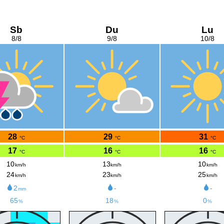
Sb
Du
Lu
8/8
9/8
10/8
28
29
31
°C
°C
°C
17
16
16
°C
°C
°C
10
13
10
km/h
km/h
km/h
24
23
25
km/h
km/h
km/h
2
-
-
mm
65
18
0
%
%
%