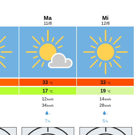
Ma
Mi
11/8
12/8
33
33
°C
°C
17
19
°C
°C
12
14
km/h
km/h
34
28
km/h
km/h
-
-
7
5
%
%