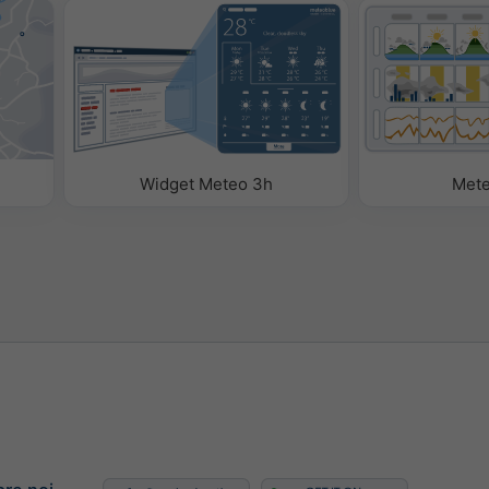
m
 jos pentru a adăuga sau
ogici din widget.
Widget Meteo 3h
Met