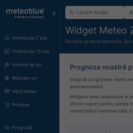
Widget Meteo Z
Vremea pe 7 zile
Renania de Nord-Westfalia
,
Ger
Vremea pe 10 zile
Vremea de azi
Prognoza noastră pe
Webcam-uri
Integrați prognozele meteo met
dumneavoastră.
Hărți meteo
Widgetul este responsive și pu
oferim suport pentru aceste m
Produse
comercială și necomercială. Co
Prognoză