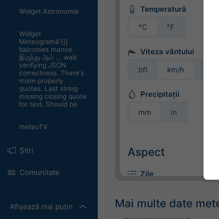
Temperatură
Widget Astronomie
°C
°F
Widget
Meteogramă'}]}
balconies manoe
Viteza vântului
இருந்து ஆம் ... wait
verifying JSON
bft
km/h
m/s
correctness. There's
mism properly
quotes. Last string
Precipitații
missing closing quote
for text. Should be
mm
in
meteoTV
Aspect
Știri
Comunitate
Zile
Mai multe date met
Afișează mai puțin
Colorat