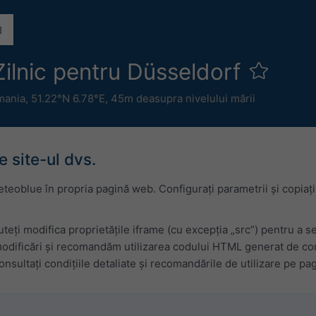
ilnic pentru Düsseldorf
mania
,
51.22°N 6.78°E,
45m deasupra nivelului mării
 site-ul dvs.
eoblue în propria pagină web. Configurați parametrii și copiați
teți modifica proprietățile iframe (cu excepția „src”) pentru a s
odificări și recomandăm utilizarea codului HTML generat de confi
nsultați condițiile detaliate și recomandările de utilizare pe pa