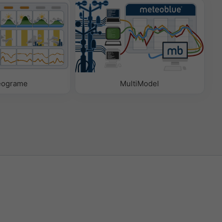
eograme
MultiModel