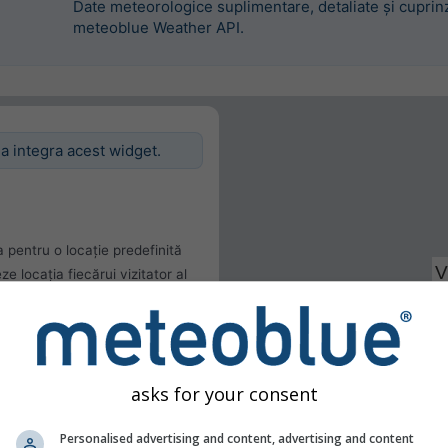
Date meteorologice suplimentare, detaliate și cuprinz
meteoblue Weather API.
 a integra acest widget.
 pentru o locație predefinită
 locația fiecărui vizitator al
entă
lizatorului
asks for your consent
Personalised advertising and content, advertising and content