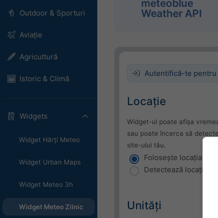
meteoblue
Weather API
Outdoor & Sporturi
Aviație
Agricultură
Autentifică-te pentru
Istoric & Climă
Locație
Widgets
Widget-ul poate afișa vremea
sau poate încerca să detecteze
Widget Hărți Meteo
site-ului tău.
Folosește locația cur
Widget Urban Maps
Detectează locația uti
Widget Meteo 3h
Unități
Widget Meteo Zilnic