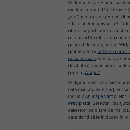
Widgetul este responsive și p
modifica proprietățile iframe 
„src”) pentru a se potrivi cât 
site-ului dumneavoastră. Totu
oferim suport pentru aceste mo
recomandăm utilizarea codul
generat de configurator. Widg
gratuit pentru
utilizare comerc
necomercială
. Consultați condi
detaliate și recomandările de u
pagina
„Widget”
.
Widgetul nostru cu hărți mete
cele mai populare hărți la scar
inclusiv
Animație vânt
și
Nori 
Precipitații
. Selectați, cu ajuto
casetelor de bifare de mai jos,
care doriți să le includeți în w