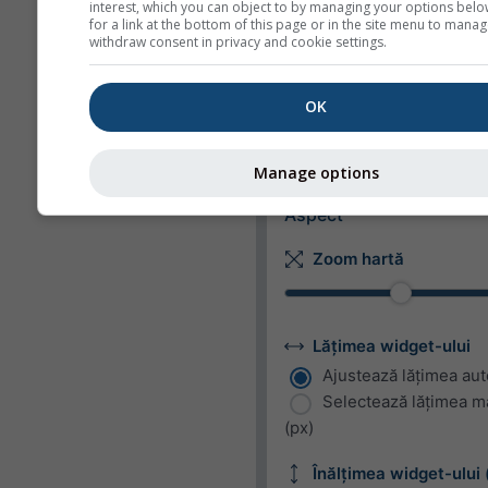
Metric
Imperial
interest, which you can object to by managing your options belo
for a link at the bottom of this page or in the site menu to manag
withdraw consent in privacy and cookie settings.
Viteza vântului
m/s
km/h
mp
OK
kn
bft
Manage options
Aspect
Zoom hartă
Lățimea widget-ului
Ajustează lățimea au
Selectează lățimea m
(px)
Înălțimea widget-ului 