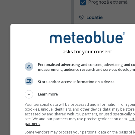
Prognoză extremă
Locație
Widget-ul poate afișa vreme
o locație predefinită sau poa
încerca să detecteze locația 
vizitator al site-ului tău.
asks for your consent
Folosește locația cur
Detectează locația
Personalised advertising and content, advertising and c
measurement, audience research and services develop
utilizatorului
Store and/or access information on a device
Unități
Learn more
Temperatură
Your personal data will be processed and information from you
(cookies, unique identifiers, and other device data) may be store
C
F
accessed by and shared with 750 partners, or used specifically b
site. We and our partners may use precise geolocation data.
List
partners.
Lungime
Some vendors may process your personal data on the basis of l