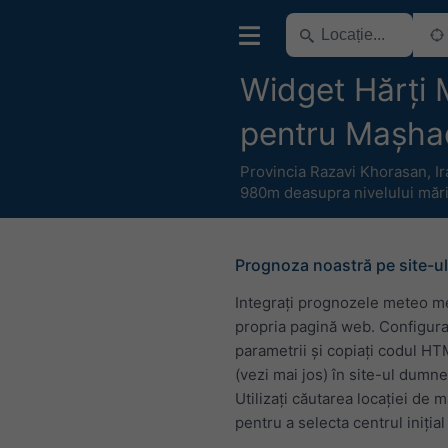
Widget Hărți
pentru Mașha
Provincia Razavi Khorasan
,
I
980m deasupra nivelului mări
Prognoza noastră pe site-ul
Integrați prognozele meteo m
propria pagină web. Configura
parametrii și copiați codul H
(vezi mai jos) în site-ul dumn
Utilizați căutarea locației de 
pentru a selecta centrul inițial 