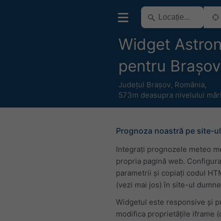
Widget Astro
pentru Brașov
Județul Brașov
,
România
,
573m deasupra nivelului mări
Prognoza noastră pe site-ul
Integrați prognozele meteo m
propria pagină web. Configura
parametrii și copiați codul H
(vezi mai jos) în site-ul dumn
Widgetul este responsive și p
modifica proprietățile iframe 