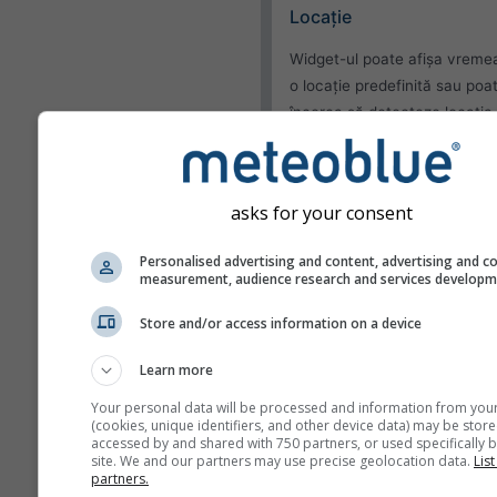
Locație
Widget-ul poate afișa vreme
o locație predefinită sau poa
încerca să detecteze locația 
vizitator al site-ului tău.
Folosește locația cur
Detectează locația
asks for your consent
utilizatorului
Personalised advertising and content, advertising and c
measurement, audience research and services develop
Aspect
Store and/or access information on a device
Funcționalități
Learn more
Omite temperatura și
umiditatea
Your personal data will be processed and information from you
(cookies, unique identifiers, and other device data) may be store
accessed by and shared with 750 partners, or used specifically b
site. We and our partners may use precise geolocation data.
List
partners.