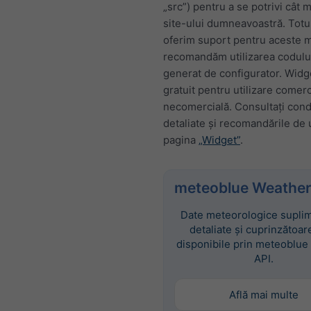
„src”) pentru a se potrivi cât 
site-ului dumneavoastră. Totu
oferim suport pentru aceste mo
recomandăm utilizarea codul
generat de configurator. Widg
gratuit pentru utilizare comerc
necomercială. Consultați condi
detaliate și recomandările de u
pagina
„Widget”
.
meteoblue Weather
Date meteorologice suplim
detaliate și cuprinzătoar
disponibile prin meteoblue
API.
Află mai multe