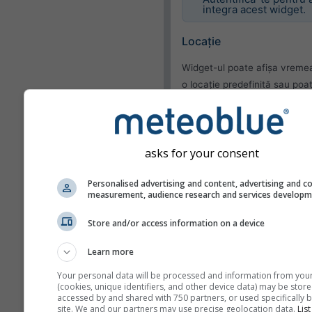
integra acest widget.
Locație
Widget-ul poate afișa vreme
o locație predefinită sau poa
încerca să detecteze locația 
vizitator al site-ului tău.
Folosește locația cur
asks for your consent
Detectează locația
utilizatorului
Personalised advertising and content, advertising and c
measurement, audience research and services develop
Aspect
Store and/or access information on a device
Funcționalități
Learn more
Omite temperatura și
Your personal data will be processed and information from you
umiditatea
(cookies, unique identifiers, and other device data) may be store
accessed by and shared with 750 partners, or used specifically b
site. We and our partners may use precise geolocation data.
List