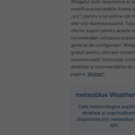
Widgetul este responsive și p
modifica proprietățile iframe 
„src”) pentru a se potrivi cât 
site-ului dumneavoastră. Totu
oferim suport pentru aceste mo
recomandăm utilizarea codul
generat de configurator. Widg
gratuit pentru utilizare comerc
necomercială. Consultați condi
detaliate și recomandările de u
pagina
„Widget”
.
meteoblue Weather
Date meteorologice suplim
detaliate și cuprinzătoar
disponibile prin meteoblue
API.