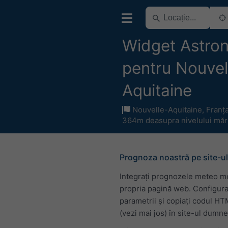
Widget Astro
pentru Nouvel
Aquitaine
Nouvelle-Aquitaine
,
Franț
364m deasupra nivelului mări
Prognoza noastră pe site-ul
Integrați prognozele meteo m
propria pagină web. Configura
parametrii și copiați codul H
(vezi mai jos) în site-ul dumn