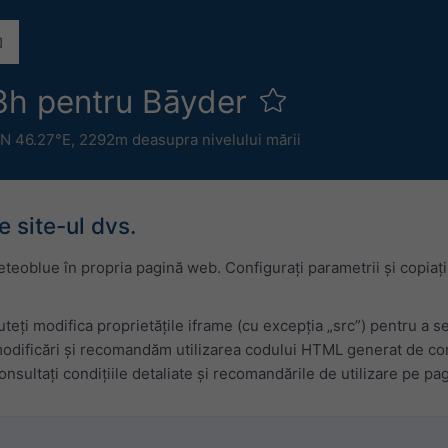
3h pentru Bāyder
N 46.27°E,
2292m deasupra nivelului mării
 site-ul dvs.
eoblue în propria pagină web. Configurați parametrii și copiați
teți modifica proprietățile iframe (cu excepția „src”) pentru a s
odificări și recomandăm utilizarea codului HTML generat de confi
nsultați condițiile detaliate și recomandările de utilizare pe pa