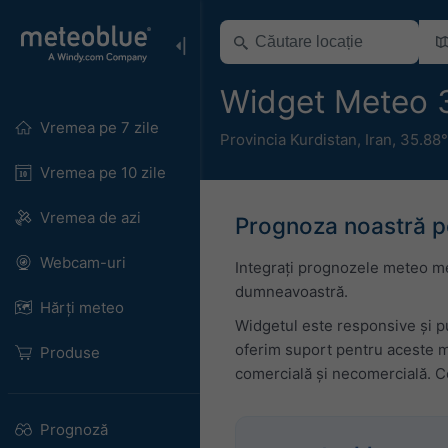
Widget Meteo 
Vremea pe 7 zile
Provincia Kurdistan
,
Iran
,
35.88°
Vremea pe 10 zile
Vremea de azi
Prognoza noastră pe
Webcam-uri
Integrați prognozele meteo met
dumneavoastră.
Hărți meteo
Widgetul este responsive și pu
oferim suport pentru aceste m
Produse
comercială și necomercială. Co
Prognoză