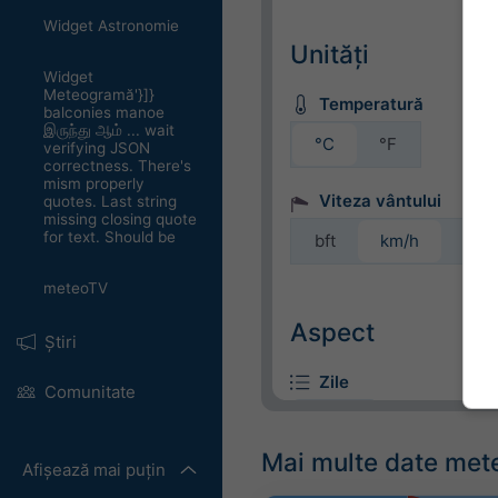
Widget Astronomie
Unități
Widget
Meteogramă'}]}
Temperatură
balconies manoe
இருந்து ஆம் ... wait
°C
°F
verifying JSON
correctness. There's
mism properly
Viteza vântului
quotes. Last string
missing closing quote
for text. Should be
bft
km/h
m/s
meteoTV
Aspect
Știri
Zile
Comunitate
Mai multe date met
Afișează mai puțin
Fundal