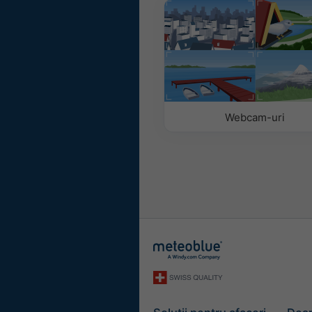
Cu imagine de fundal
Cu culoare de fundal
Fără fundal: text înch
Fără fundal: text des
Webcam-uri