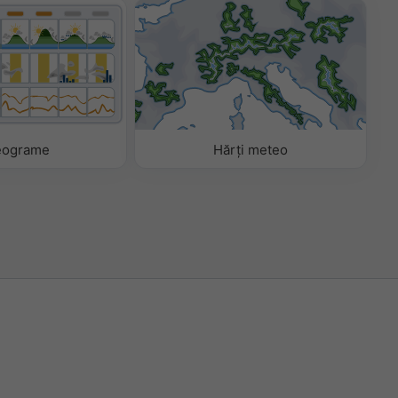
eograme
Hărți meteo