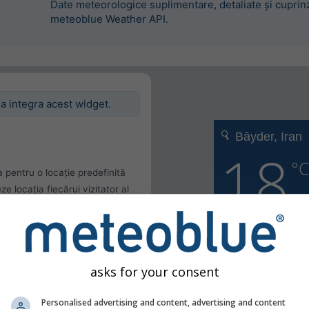
Date meteorologice suplimentare, detaliate și cuprinz
meteoblue Weather API.
 a integra acest widget.
 pentru o locație predefinită
 locația fiecărui vizitator al
entă
lizatorului
asks for your consent
Personalised advertising and content, advertising and content