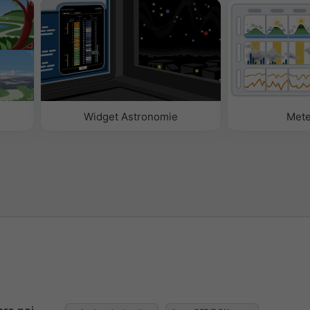
is
chis
Widget Astronomie
Met