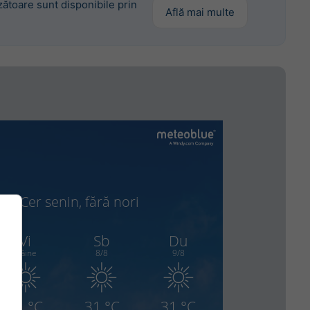
ătoare sunt disponibile prin
Află mai multe