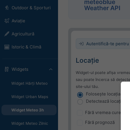
meteoblue
Weather API
Outdoor & Sporturi
Aviație
Agricultură
Autentifică-te pentru
Istoric & Climă
Locație
Widgets
Widget-ul poate afișa vremea
sau poate încerca să detecteze
Widget Hărți Meteo
site-ului tău.
Folosește locația cur
Widget Urban Maps
Detectează locația uti
Widget Meteo 3h
Fără vremea curentă
Fără prognoză
Widget Meteo Zilnic