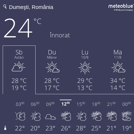
24
°C
Înnorat
Sb
Du
Lu
Ma
Astăzi
Mâine
10/8
11/8
28 °C
28 °C
29 °C
34 °C
19 °C
17 °C
13 °C
14 °C
12
03
06
09
15
18
21
00
00
00
00
00
00
00
00
00
22°
20°
23°
26°
28°
25°
21°
19°