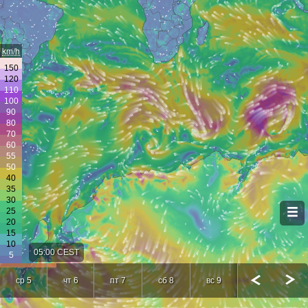
km/h
05:00 CEST
ср 5
чт 6
пт 7
сб 8
вс 9