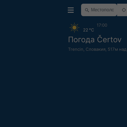
17:00
22 °C
Погода Čertov
Trencin
,
Словакия
,
517м над