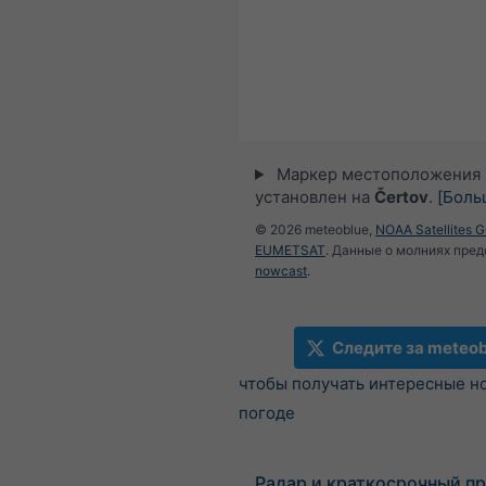
Маркер местоположения
установлен на
Čertov
.
[Боль
© 2026 meteoblue,
NOAA Satellites 
EUMETSAT
. Данные о молниях пре
nowcast
.
Следите за meteob
чтобы получать интересные н
погоде
Радар и краткосрочный пр