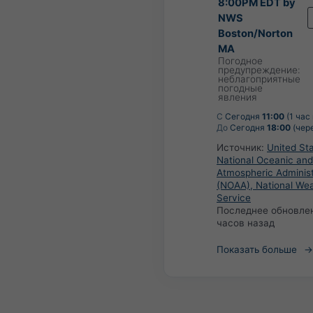
8:00PM EDT by
NWS
Boston/Norton
MA
Погодное
предупреждение:
неблагоприятные
погодные
явления
С
Сегодня
11:00
(1 час
До
Сегодня
18:00
(чере
Источник:
United Sta
National Oceanic and
Atmospheric Administ
(NOAA), National We
Service
Последнее обновле
часов назад
Показать больше