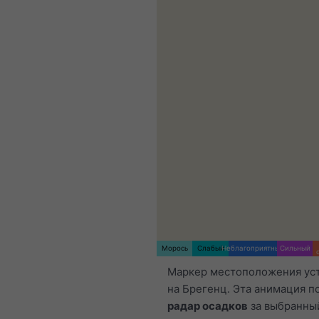
Морось
Слабый
Неблагоприятный
Сильный
Маркер местоположения ус
на Брегенц. Эта анимация п
радар осадков
за выбранны