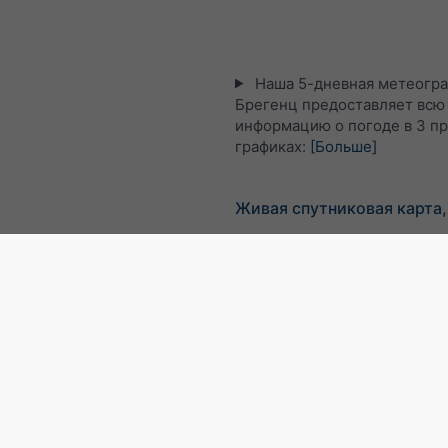
Наша 5-дневная метеогра
Брегенц предоставляет всю
информацию о погоде в 3 п
графиках:
[Больше]
Живая спутниковая карта,