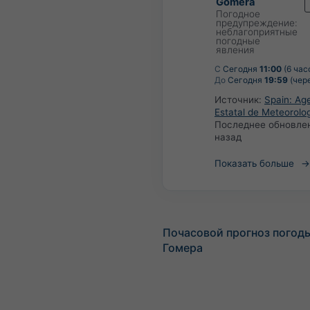
Gomera
Погодное
предупреждение:
неблагоприятные
погодные
явления
С
Сегодня
11:00
(6 час
До
Сегодня
19:59
(чере
Источник:
Spain: Ag
Estatal de Meteorolo
Последнее обновле
назад
Показать больше
Почасовой прогноз погод
Гомера