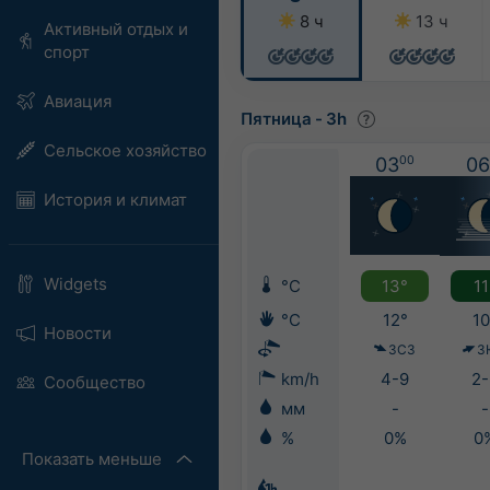
8 ч
13 ч
Активный отдых и
спорт
Авиация
Пятница
-
3h
Сельское хозяйство
03
00
06
История и климат
Widgets
°C
13°
11
°C
12°
10
Новости
ЗСЗ
З
km/h
4-9
2-
Сообщество
мм
-
-
%
0%
0
Показать меньше