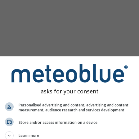
asks for your consent
мма для Нойс предоставляет всю информацию о погоде в 3
Personalised advertising and content, advertising and content
measurement, audience research and services development
Store and/or access information on a device
карта, Германия
Learn more