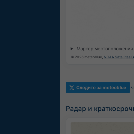
Маркер местоположения 
© 2026 meteoblue,
NOAA Satellites 
Следите за meteoblue
ч
Радар и краткосроч