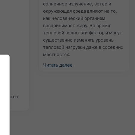
солнечное излучение, ветер и
окружающая среда влияют на то,
как человеческий организм
воспринимает жару. Во время
тепловой волны эти факторы могут
существенно изменять уровень
тепловой нагрузки даже в соседних
местностях.
Читать далее
 простых