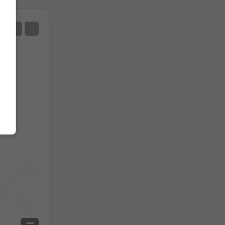
Спутник
+
−
Нет радара
С радаром
Измеренная температура
Измеренные осадки
Screenshot
©