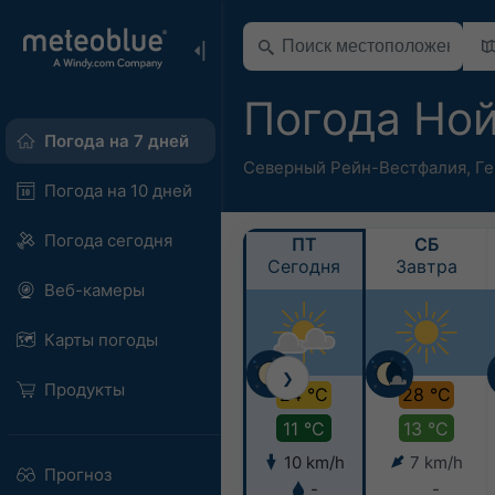
Погода Но
Погода на 7 дней
Северный Рейн-Вестфалия
,
Ге
Погода на 10 дней
Погода сегодня
ПТ
СБ
Сегодня
Завтра
Веб-камеры
Карты погоды
❯
Продукты
24 °C
28 °C
11 °C
13 °C
10 km/h
7 km/h
Прогноз
-
-