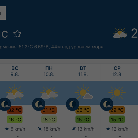
йс
2
рмания
,
51.2°С 6.69°В,
44м над уровнем моря
ВС
ПН
ВТ
СР
9.8.
10.8.
11.8.
12.8.
32 °C
31 °C
26 °C
29 °C
16 °C
18 °C
15 °C
15 °C
6 km/h
18 km/h
13 km/h
12 km/h
-
-
-
-