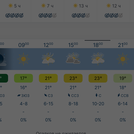
5 ч
7 ч
13 ч
12 ч
00
09
00
12
00
15
00
18
00
21
00
°
17°
21°
23°
23°
19°
°
16°
21°
21°
21°
18°
ЮЗ
ЗЮЗ
СЗ
ССЗ
С
ССВ
5
4-8
6-15
8-18
10-20
6-14
-
-
-
-
-
%
0%
0%
0%
0%
0%
Осадков не ожидается