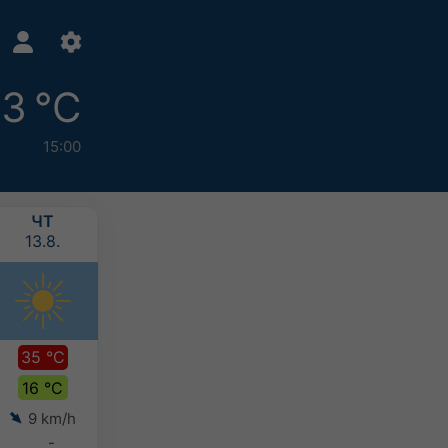
3 °C
15:00
ЧТ
ПТ
СБ
ВС
13.8.
14.8.
15.8.
16.8.
35 °C
32 °C
29 °C
26 °C
16 °C
19 °C
18 °C
16 °C
9 km/h
12 km/h
13 km/h
10 km/h
-
-
-
-