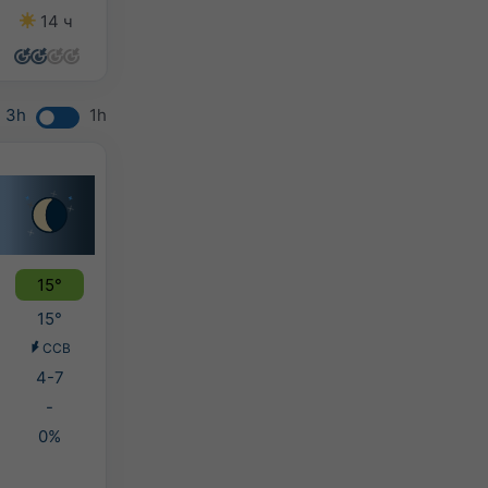
14 ч
14 ч
12 ч
4 ч
3h
1h
15°
15°
ССВ
4-7
-
0%