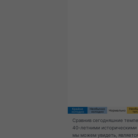
Крайне
Необычно
Необ
Нормально
холодно
холодно
теп
Сравнив сегодняшние темпе
40-летними историческими
мы можем увидеть, является