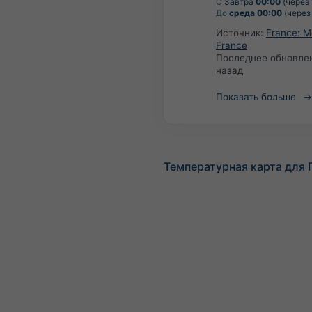
С
Завтра
00:00
(через 
До
среда 00:00
(через 
Источник:
France: M
France
Последнее обновле
назад
Показать больше
Температурная карта для