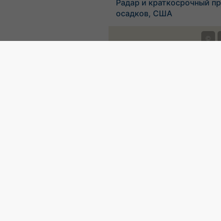
Радар и краткосрочный пр
осадков, США
©