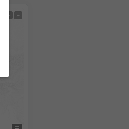
Спутник
+
−
Нет радара
С радаром
Измеренная температура
Измеренные осадки
Screenshot
©