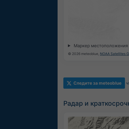
Маркер местоположения 
© 2026 meteoblue,
NOAA Satellites 
Следите за meteoblue
ч
Радар и краткосроч