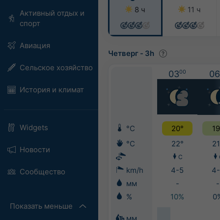
8 ч
11 ч
Активный отдых и
спорт
Авиация
Четверг
-
3h
Сельское хозяйство
03
00
06
История и климат
Widgets
°C
20°
19
°C
22°
21
Новости
С
km/h
4-5
4-
Сообщество
мм
-
-
%
10%
0
Показать меньше
мм