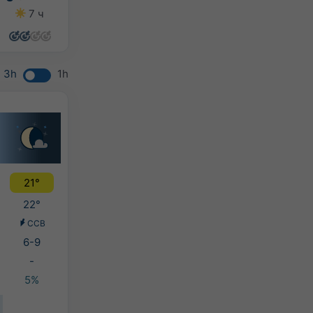
7 ч
10 ч
8 ч
7 ч
3h
1h
21°
22°
ССВ
6-9
-
5%