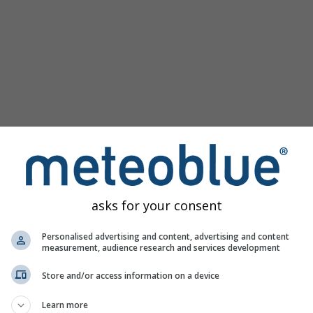
asks for your consent
мма для Сьон предоставляет всю информацию о погоде в 3
Personalised advertising and content, advertising and content
measurement, audience research and services development
Store and/or access information on a device
 карта, Швейцария
Learn more