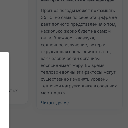
Прогноз погоды может показывать
35 °C, но сама по себе эта цифра не
дает полного представления о том,
насколько жарко будет на самом
деле. Влажность воздуха,
солнечное излучение, ветер и
окружающая среда влияют на то,
как человеческий организм
воспринимает жару. Во время
тепловой волны эти факторы могут
существенно изменять уровень
тепловой нагрузки даже в соседних
 простых
местностях.
Читать далее