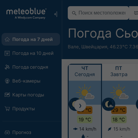
Погода Сь
Погода на 7 дней
Вале
,
Швейцария
,
46.23°С 7.3
Погода на 10 дней
Погода сегодня
ЧТ
ПТ
Сегодня
Завтра
Веб-камеры
Карты погоды
❯
Продукты
29 °C
29 °C
19 °C
18 °C
14 km/h
15 km/h
Прогноз
-
-