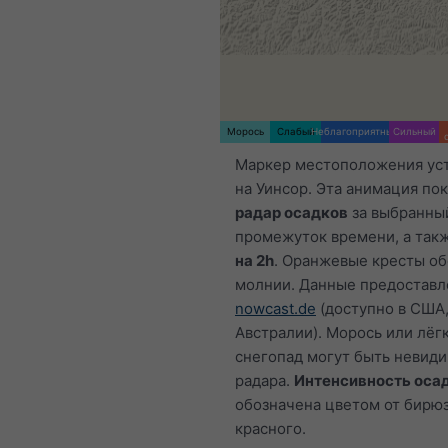
Морось
Слабый
Неблагоприятный
Сильный
Маркер местоположения ус
на Уинсор. Эта анимация по
радар осадков
за выбранны
промежуток времени, а так
на 2h
. Оранжевые кресты о
молнии. Данные предостав
nowcast.de
(доступно в США,
Австралии). Морось или лёг
снегопад могут быть невид
радара.
Интенсивность оса
обозначена цветом от бирю
красного.