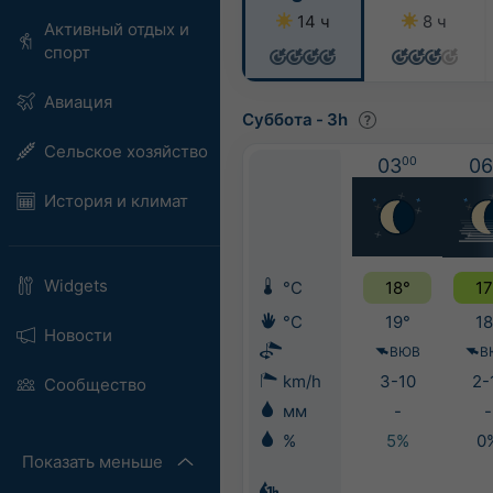
14 ч
8 ч
Активный отдых и
спорт
Авиация
Суббота
-
3h
Сельское хозяйство
03
00
06
История и климат
Widgets
°C
18°
17
°C
19°
18
Новости
ВЮВ
В
km/h
3-10
2-
Сообщество
мм
-
-
%
5%
0
Показать меньше