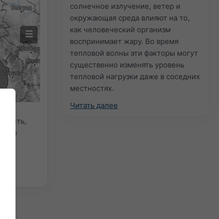
солнечное излучение, ветер и
окружающая среда влияют на то,
как человеческий организм
воспринимает жару. Во время
тепловой волны эти факторы могут
существенно изменять уровень
тепловой нагрузки даже в соседних
местностях.
Читать далее
видеть,
синие