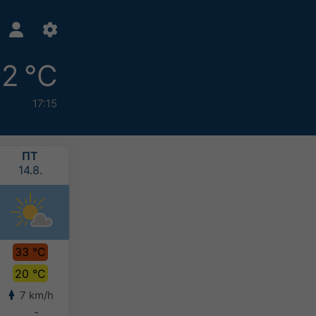
2 °C
17:15
ПТ
СБ
ВС
ПН
14.8.
15.8.
16.8.
17.8.
33 °C
33 °C
30 °C
28 °C
20 °C
22 °C
21 °C
19 °C
7 km/h
7 km/h
5 km/h
5 km/h
-
-
5-10 mm
10-20 mm