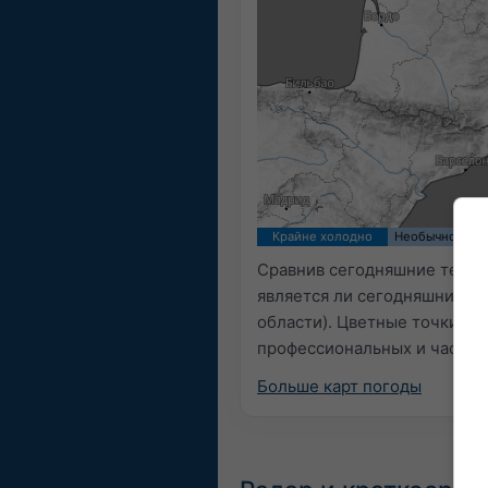
16:00 CEST
Sat 8
Sun 9
Mon 1
Крайне холодно
Необычно хол
Сравнив сегодняшние темпе
является ли сегодняшний п
области). Цветные точки п
профессиональных и частны
Больше карт погоды