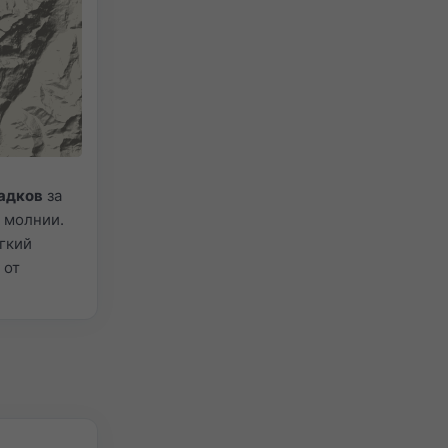
адков
за
 молнии.
ёгкий
 от