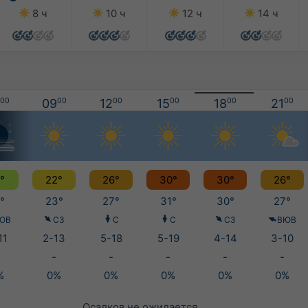
8 ч
10 ч
12 ч
14 ч
00
09
00
12
00
15
00
18
00
21
00
°
22°
26°
30°
30°
26°
°
23°
27°
31°
30°
27°
ЮВ
СЗ
С
С
СЗ
ВЮВ
11
2-13
5-18
5-19
4-14
3-10
-
-
-
-
-
%
0%
0%
0%
0%
0%
Осадков не ожидается