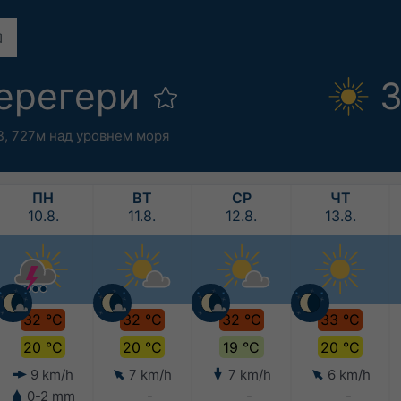
терегери
3
В,
727м над уровнем моря
ПН
ВТ
СР
ЧТ
10.8.
11.8.
12.8.
13.8.
32 °C
32 °C
32 °C
33 °C
20 °C
20 °C
19 °C
20 °C
9 km/h
7 km/h
7 km/h
6 km/h
0-2 mm
-
-
-