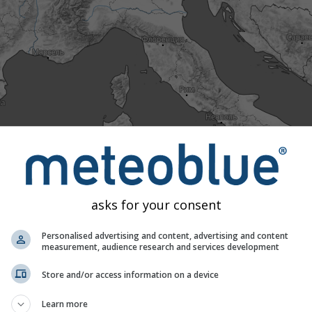
0
Tue 11
Wed 12
Thu 13
Fri 14
Sat 15
одно
Нормально
Необычно тепло
Крайне тепло
ратуры с 40-летними историческими данными, мы можем у
рогноз необычно тёплым (красные области) или холодным (
asks for your consent
оказывают фактически наблюдавшиеся температуры с
х метеостанций.
Personalised advertising and content, advertising and content
measurement, audience research and services development
Store and/or access information on a device
Learn more