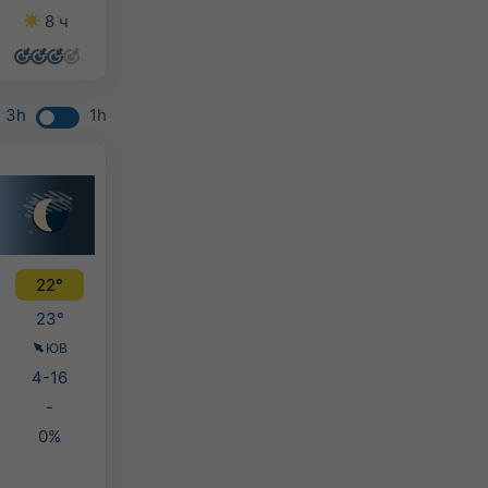
8 ч
8 ч
6 ч
6 ч
3h
1h
22°
23°
ЮВ
4-16
-
0%