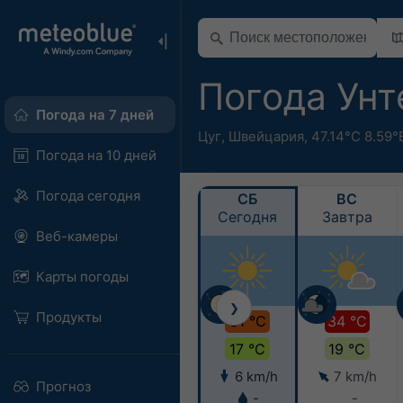
Погода Ун
Погода на 7 дней
Цуг
,
Швейцария
,
47.14°С 8.59°
Погода на 10 дней
Погода сегодня
СБ
ВС
Сегодня
Завтра
Веб-камеры
Карты погоды
❯
Продукты
31 °C
34 °C
17 °C
19 °C
6 km/h
7 km/h
Прогноз
-
-