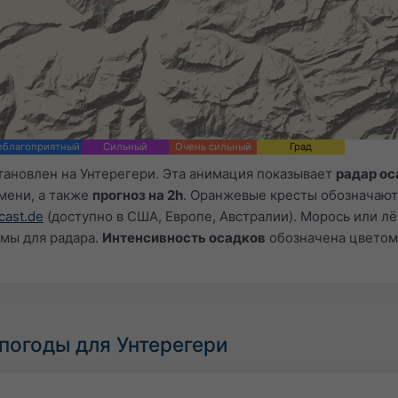
еблагоприятный
Сильный
Очень сильный
Град
ановлен на Унтерегери. Эта анимация показывает
радар ос
мени, а также
прогноз на 2h
. Оранжевые кресты обозначают
cast.de
(доступно в США, Европе, Австралии). Морось или л
имы для радара.
Интенсивность осадков
обозначена цветом
погоды для Унтерегери