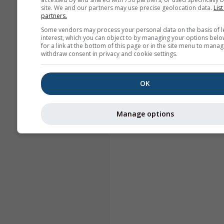
site. We and our partners may use precise geolocation data.
List
partners.
Some vendors may process your personal data on the basis of l
interest, which you can object to by managing your options belo
for a link at the bottom of this page or in the site menu to manag
withdraw consent in privacy and cookie settings.
OK
Manage options