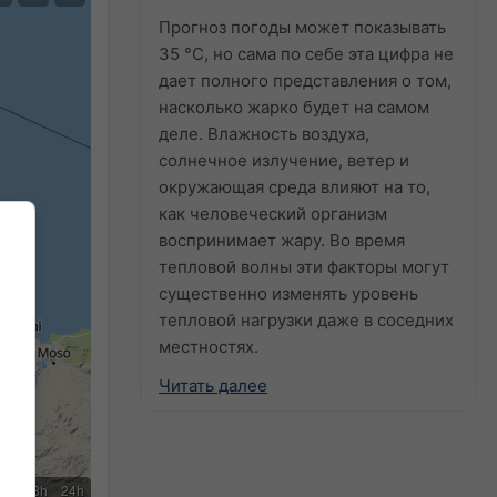
Прогноз погоды может показывать
35 °C, но сама по себе эта цифра не
дает полного представления о том,
насколько жарко будет на самом
деле. Влажность воздуха,
солнечное излучение, ветер и
окружающая среда влияют на то,
как человеческий организм
воспринимает жару. Во время
тепловой волны эти факторы могут
существенно изменять уровень
тепловой нагрузки даже в соседних
местностях.
Читать далее
2h
18h
24h