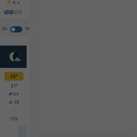
4 ч
3 ч
7 ч
7 ч
3h
1h
25°
31°
ЮЗ
4-15
-
10%