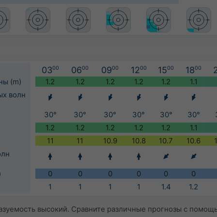
03
00
06
00
09
00
12
00
15
00
18
00
ны (m)
1.2
1.2
1.2
1.2
1.2
1.1
ых волн
30°
30°
30°
30°
30°
30°
1.2
1.2
1.2
1.2
1.2
1.1
11
11
10.9
10.8
10.7
10.6
олн
)
0
0
0
0
0
0
1
1
1
1
1.4
1.2
азуемость высокий. Сравните различные прогнозы с помощ