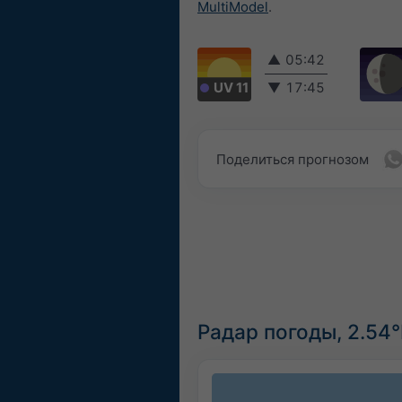
MultiModel
.
▲
05:42
UV 11
▼
17:45
Поделиться прогнозом
Радар погоды, 2.54