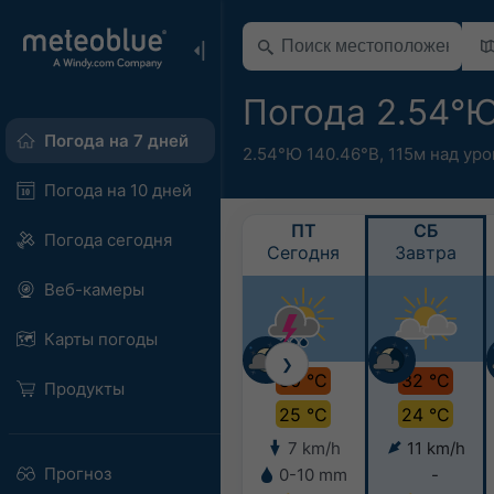
Погода 2.54°
Погода на 7 дней
2.54°Ю 140.46°В,
115м над ур
Погода на 10 дней
ПТ
СБ
Погода сегодня
Сегодня
Завтра
Веб-камеры
Карты погоды
❯
30 °C
32 °C
Продукты
25 °C
24 °C
7 km/h
11 km/h
Прогноз
0-10 mm
-