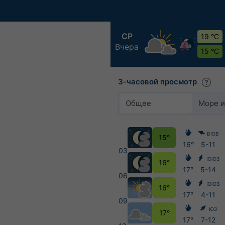
СР
19 °C
Вчера
15 °C
3-часовой просмотр
Общее
Море и
ВЮВ
15°
16°
5-11
03
ЮЮЗ
16°
17°
5-14
06
ЮЮЗ
16°
17°
4-11
09
ЮЗ
17°
17°
7-12