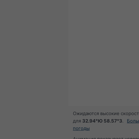
Ожидаются высокие скорост
для
32.94°Ю 58.57°З
.
Боль
погоды
Анимация показывает услов