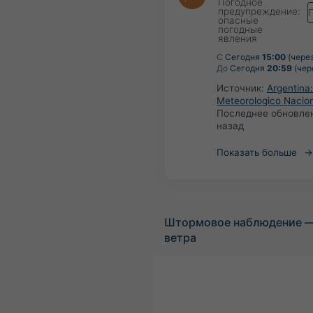
Погодное
предупреждение:
опасные
погодные
явления
С
Сегодня
15:00
(через
До
Сегодня
20:59
(чер
Источник:
Argentina:
Meteorologico Nacio
Последнее обновле
назад
Показать больше
Штормовое наблюдение —
ветра