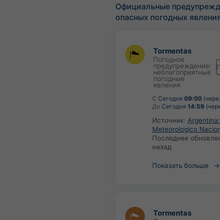
Официальные предупрежд
опасных погодных явлени
Tormentas
Погодное
предупреждение:
неблагоприятные
погодные
явления
С
Сегодня
09:00
(чере
До
Сегодня
14:59
(чере
Источник:
Argentina:
Meteorologico Nacio
Последнее обновле
назад
Показать больше
Tormentas