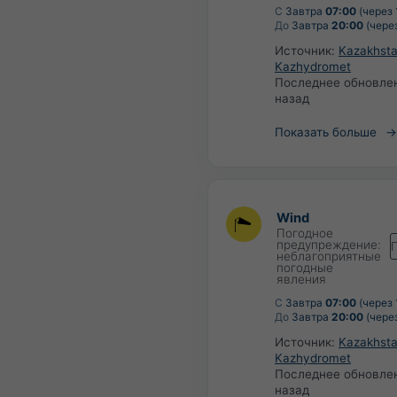
С
Завтра
07:00
(через 
До
Завтра
20:00
(через
Источник:
Kazakhsta
Kazhydromet
Последнее обновле
назад
Показать больше
Wind
Погодное
предупреждение:
неблагоприятные
погодные
явления
С
Завтра
07:00
(через 
До
Завтра
20:00
(через
Источник:
Kazakhsta
Kazhydromet
Последнее обновле
назад