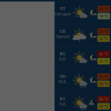
ПТ
33 °C
Сегодня
19 °C
СБ
33 °C
Завтра
22 °C
ВС
35 °C
9.8.
21 °C
ПН
33 °C
10.8.
24 °C
ВТ
36 °C
11.8.
23 °C