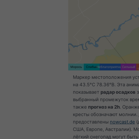
Морось
Слабый
Неблагоприятный
Сильный
Маркер местоположения ус
на 43.5°С 78.36°В. Эта аним
показывает
радар осадков
з
выбранный промежуток врем
также
прогноз на 2h
. Оранж
кресты обозначают молнии.
предоставлены
nowcast.de
(
США, Европе, Австралии). М
лёгкий снегопад могут быт