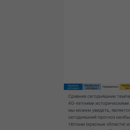
18:00 CEST
Sat 8
Sun 9
Крайне
Необычно
Необ
Нормально
холодно
холодно
теп
Сравнив сегодняшние темпе
40-летними историческими
мы можем увидеть, является
сегодняшний прогноз необ
тёплым (красные области) и