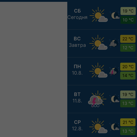
СБ
19 °C
Сегодня
10 °C
ВС
22 °C
Завтра
12 °C
ПН
20 °C
10.8.
14 °C
ВТ
19 °C
11.8.
13 °C
СР
21 °C
12.8.
13 °C