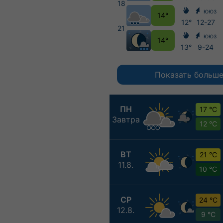
18
ЮЮЗ
14°
12°
12-27
21
ЮЮЗ
14°
13°
9-24
Показать больш
ПН
17 °C
Завтра
12 °C
ВТ
21 °C
11.8.
10 °C
СР
24 °C
12.8.
9 °C