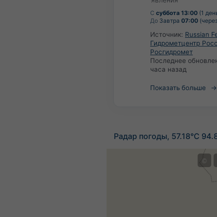
С
суббота 13:00
(1 ден
До
Завтра
07:00
(через
Источник:
Russian F
Гидрометцентр Росс
Росгидромет
Последнее обновле
часа назад
Показать больше
Радар погоды, 57.18°С 94.
©