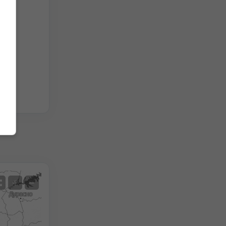
в 3
Спутник
+
−
Нет радара
С радаром
Измеренная температура