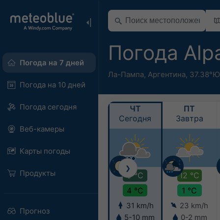
Погода Alp
Погода на 7 дней
Ла-Пампа
,
Аргентина
,
37.38°Ю
Погода на 10 дней
Погода сегодня
ЧТ
ПТ
Сегодня
Завтра
Веб-камеры
Карты погоды
❯
Продукты
9 °C
12 °C
4 °C
1 °C
31 km/h
23 km/h
Прогноз
5-10 mm
0-2 mm