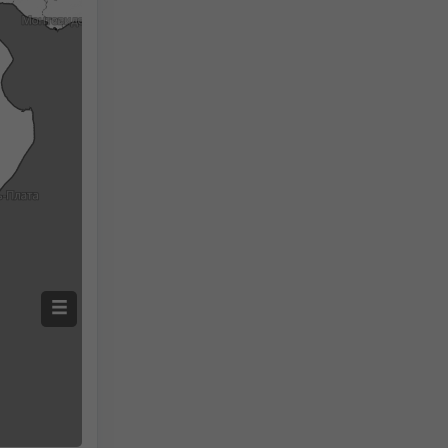
Измеренные осадки
Screenshot
©
2h
18h
24h