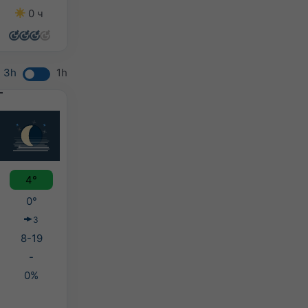
0 ч
10 ч
7 ч
0 ч
3h
1h
4°
0°
З
8-19
-
0%