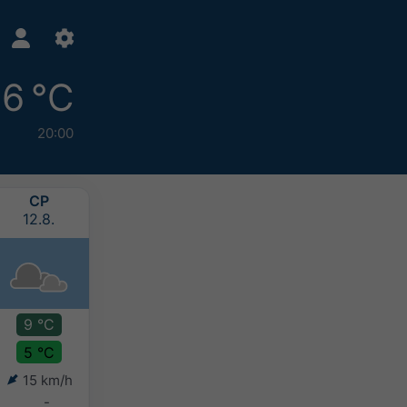
6 °C
20:00
СР
ЧТ
ПТ
СБ
12.8.
13.8.
14.8.
15.8.
9 °C
11 °C
12 °C
13 °C
5 °C
2 °C
3 °C
6 °C
15 km/h
17 km/h
24 km/h
22 km/h
-
-
-
0-2 mm