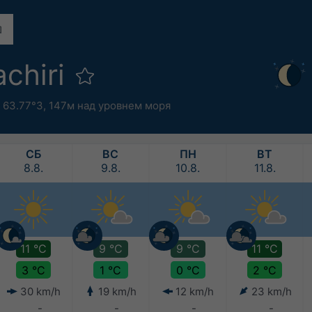
achiri
 63.77°З,
147м над уровнем моря
СБ
ВС
ПН
ВТ
8.8.
9.8.
10.8.
11.8.
11 °C
9 °C
9 °C
11 °C
3 °C
1 °C
0 °C
2 °C
30 km/h
19 km/h
12 km/h
23 km/h
-
-
-
-