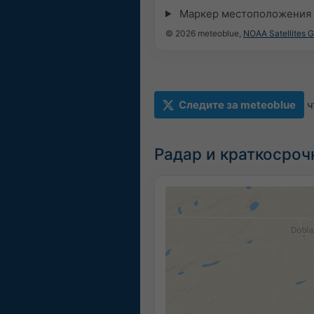
Маркер местоположения 
© 2026 meteoblue,
NOAA Satellites 
Следите за meteoblue
ч
Радар и краткосроч