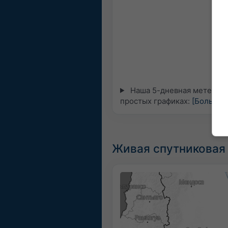
Наша 5-дневная метеограм
простых графиках:
[Больше]
Живая спутниковая 