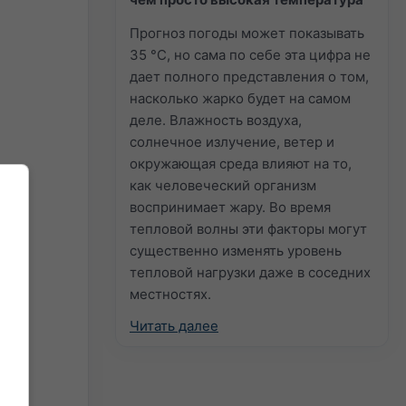
Прогноз погоды может показывать
35 °C, но сама по себе эта цифра не
дает полного представления о том,
насколько жарко будет на самом
деле. Влажность воздуха,
солнечное излучение, ветер и
окружающая среда влияют на то,
как человеческий организм
воспринимает жару. Во время
тепловой волны эти факторы могут
существенно изменять уровень
тепловой нагрузки даже в соседних
местностях.
Читать далее