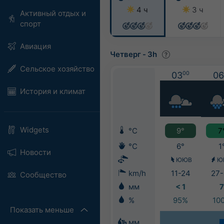
4 ч
3 ч
Активный отдых и
спорт
Авиация
Четверг
-
3h
Сельское хозяйство
03
00
06
История и климат
Widgets
°C
9°
7
°C
6°
1
Новости
ЮЮВ
Ю
km/h
11-24
27-
Сообщество
мм
< 1
7
%
95%
10
Показать меньше
мм