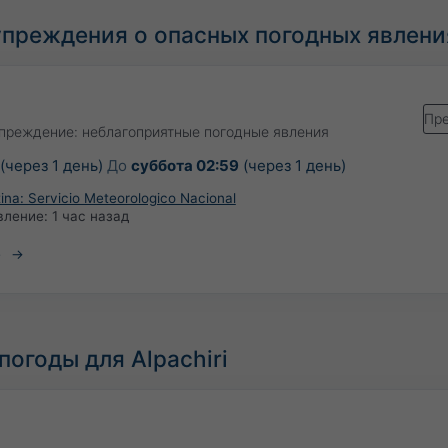
преждения о опасных погодных явлени
Пр
преждение: неблагоприятные погодные явления
(через 1 день)
До
суббота 02:59
(через 1 день)
ina: Servicio Meteorologico Nacional
вление:
1 час назад
е
огоды для Alpachiri