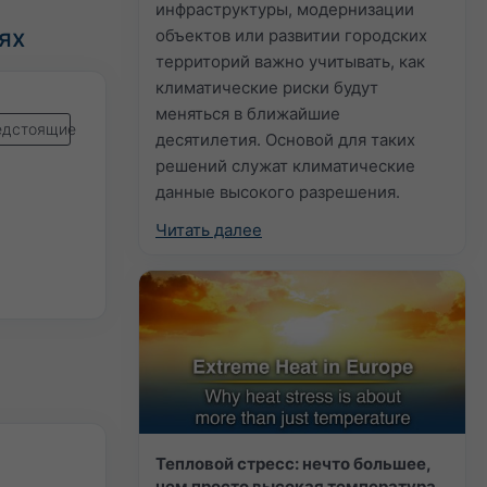
инфраструктуры, модернизации
ях
объектов или развитии городских
территорий важно учитывать, как
климатические риски будут
меняться в ближайшие
едстоящие
десятилетия. Основой для таких
решений служат климатические
данные высокого разрешения.
Читать далее
Тепловой стресс: нечто большее,
чем просто высокая температура