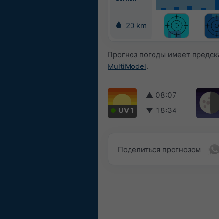
20 km
Прогноз погоды имеет предск
MultiModel
.
▲
08:07
UV 1
▼
18:34
Поделиться прогнозом