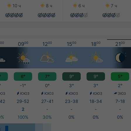
10 ч
8 ч
6 ч
7 ч
00
09
00
12
00
15
00
18
00
21
00
°
6°
7°
9°
9°
5°
°
-1°
0°
3°
3°
2°
ЮЗ
ЮЮЗ
ЮЮЗ
ЮЮЗ
ЮЮЗ
ЗЮЗ
42
29-52
27-41
23-38
18-34
7-18
2
-
-
-
-
0%
100%
30%
0%
0%
0%